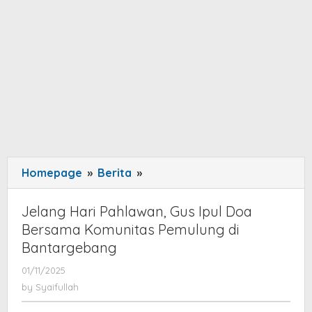
Homepage
»
Berita
»
Jelang
Hari
Pahlawan,
Jelang Hari Pahlawan, Gus Ipul Doa
Gus
Bersama Komunitas Pemulung di
Ipul
Bantargebang
Doa
01/11/2025
by
Bersama
Syaifullah
by
Syaifullah
Komunitas
Pemulung