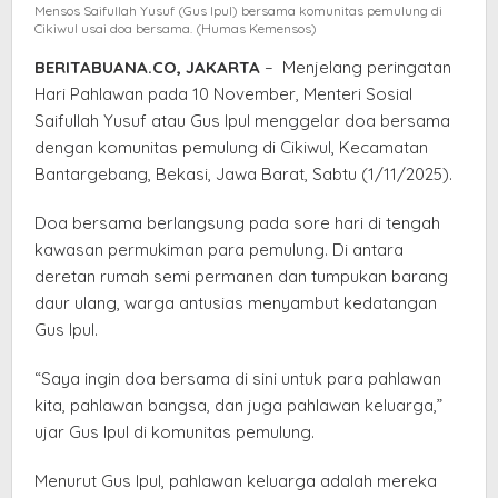
Mensos Saifullah Yusuf (Gus Ipul) bersama komunitas pemulung di
di
Cikiwul usai doa bersama. (Humas Kemensos)
Bantargebang
BERITABUANA.CO, JAKARTA
– Menjelang peringatan
Hari Pahlawan pada 10 November, Menteri Sosial
Saifullah Yusuf atau Gus Ipul menggelar doa bersama
dengan komunitas pemulung di Cikiwul, Kecamatan
Bantargebang, Bekasi, Jawa Barat, Sabtu (1/11/2025).
Doa bersama berlangsung pada sore hari di tengah
kawasan permukiman para pemulung. Di antara
deretan rumah semi permanen dan tumpukan barang
daur ulang, warga antusias menyambut kedatangan
Gus Ipul.
“Saya ingin doa bersama di sini untuk para pahlawan
kita, pahlawan bangsa, dan juga pahlawan keluarga,”
ujar Gus Ipul di komunitas pemulung.
Menurut Gus Ipul, pahlawan keluarga adalah mereka