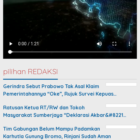
pilihan REDAKSI
Gerindra Sebut Prabowo Tak Asal Klaim
Pemerintahannya “Oke”, Rujuk Survei Kepuas…
Ratusan Ketua RT/RW dan Tokoh
Masyarakat Sumberjaya “Deklarasi Akbar&#8221…
Tim Gabungan Belum Mampu Padamkan
Karhutla Gunung Bromo, Rinjani Sudah Aman