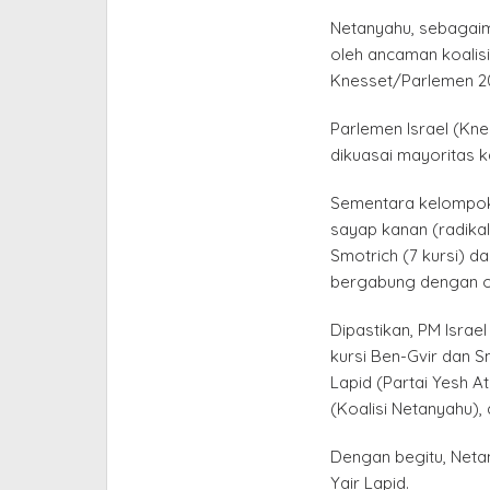
Netanyahu, sebagaima
oleh ancaman koalisi
Knesset/Parlemen 20
Parlemen Israel (Kne
dikuasai mayoritas k
Sementara kelompok “
sayap kanan (radikal)
Smotrich (7 kursi) d
bergabung dengan o
Dipastikan, PM Israe
kursi Ben-Gvir dan S
Lapid (Partai Yesh A
(Koalisi Netanyahu), 
Dengan begitu, Neta
Yair Lapid.