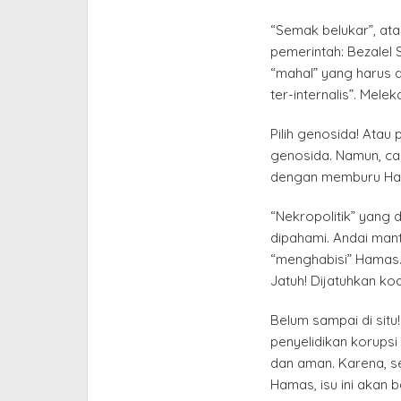
“Semak belukar”, ata
pemerintah: Bezalel 
“mahal” yang harus 
ter-internalis”. Mele
Pilih genosida! Atau 
genosida. Namun, car
dengan memburu Hama
“Nekropolitik” yang d
dipahami. Andai man
“menghabisi” Hamas. B
Jatuh! Dijatuhkan koa
Belum sampai di sit
penyelidikan korupsi
dan aman. Karena, s
Hamas, isu ini akan be