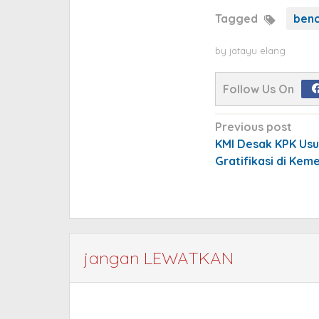
Tagged
ben
by
jatayu elang
Follow Us On
Post
Previous post
navigation
KMI Desak KPK Us
Gratifikasi di Kem
jangan LEWATKAN