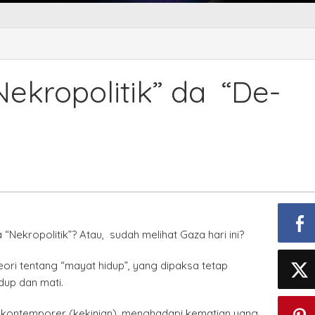
ekropolitik” da “De-
“Nekropolitik”? Atau, sudah melihat Gaza hari ini?
teori tentang “mayat hidup”, yang dipaksa tetap
dup dan mati.
kontemporer (kekinian), menghadapi kematian yang