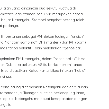
u jalan yang diinginkan dua sekutu kuatnya di
Smotrich, dan Ittamar Ben-Gvir, merupakan harga
dibayar Netanyahu. Stempel penjahat perang telah
kat padanya.
pilih bertahan sebagai PM! Bukan tudingan “ansich”
a “random sampling” IDF (infanteri) dan IAF (bom),
s tanpa selektif. Telah melahirkan “genosida”.
ijalankan PM Netanyahu, dalam “ranah politik”, bisa
tan Dubes Israel untuk AS itu berkompromi tanpa
isa dipastikan, Ketua Partai Likud ini akan “habis”.
lisinya.
u! Yang paling dicemaskan Netanyahu adalah tuduhan
 terhadapnya. Tudingan itu telah berlangsung lama,
etiap kali Netanyahu membuat kesepakatan dengan
rgulir.