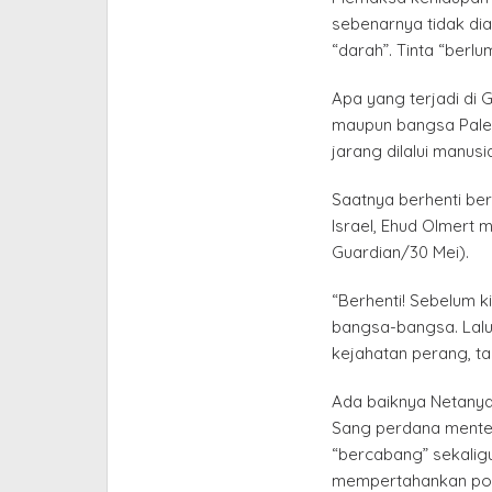
sebenarnya tidak dia
“darah”. Tinta “berlu
Apa yang terjadi di G
maupun bangsa Pales
jarang dilalui manus
Saatnya berhenti ber
Israel, Ehud Olmert
Guardian/30 Mei).
“Berhenti! Sebelum k
bangsa-bangsa. Lalu 
kejahatan perang, t
Ada baiknya Netany
Sang perdana mente
“bercabang” sekalig
mempertahankan pos