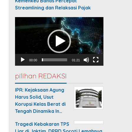
Kemenkeu Bahas Percepat
Streamlining dan Relaksasi Pajak
Video
Player
00:00
01:21
pilihan REDAKSI
IPR: Kejaksaan Agung
Harus Solid, Usut
Korupsi Kelas Berat di
Tengah Dinamika In…
Tragedi Kebakaran TPS
Liar di Jaktim, DPRD Soroti Lemahnya