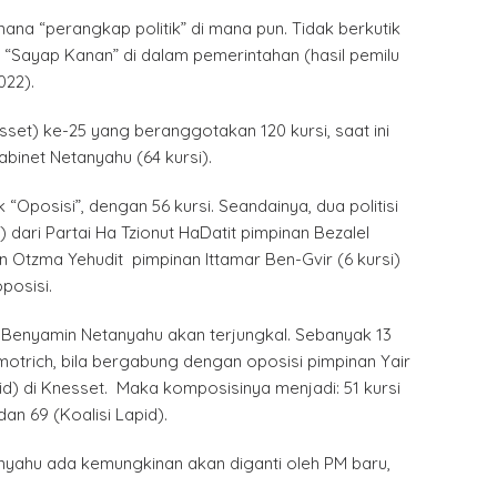
na “perangkap politik” di mana pun. Tidak berkutik
 “Sayap Kanan” di dalam pemerintahan (hasil pemilu
22).
sset) ke-25 yang beranggotakan 120 kursi, saat ini
abinet Netanyahu (64 kursi).
Oposisi”, dengan 56 kursi. Seandainya, dua politisi
 dari Partai Ha Tzionut HaDatit pimpinan Bezalel
an Otzma Yehudit pimpinan Ittamar Ben-Gvir (6 kursi)
posisi.
l Benyamin Netanyahu akan terjungkal. Sebanyak 13
motrich, bila bergabung dengan oposisi pimpinan Yair
tid) di Knesset. Maka komposisinya menjadi: 51 kursi
dan 69 (Koalisi Lapid).
nyahu ada kemungkinan akan diganti oleh PM baru,