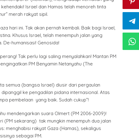
 kehendaki! Israel dan Hamas telah menoreh tinta
mur” merah rakyat sipil.
aza hari ini. Tak akan pernah kembali. Baik bagi Israel,
tina. Khusus Israel, telah menempuh jalan yang
ia. De-humanisasi! Genosida!
perang! Tak perlu lagi saling menyalahkan! Mantan PM
 mengingatkan PM Benyamin Netanyahu (The
ita semua (bangsa Israel) diusir dari pergaulan
dipanggil ke pengadilan pidana internasional. Atas
anpa pembelaan yang baik. Sudah cukup”!
ahu mendengarkan suara Olmert (PM 2006-2009)!
ri (PM sekarang) tak mungkin menempuh dua jalan
us: menghabisi rakyat Gaza (Hamas), sekaligus
isinya sebagai PM.