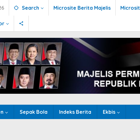
26
Search
Microsite Berita Majelis
Microsi
or
en
Sepak Bola
Indeks Berita
Ekbis