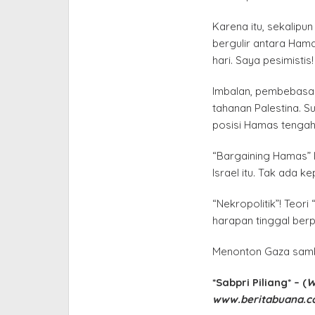
Karena itu, sekalipu
bergulir antara Ham
hari. Saya pesimistis!
Imbalan, pembebasan 
tahanan Palestina. Sul
posisi Hamas tengah 
“Bargaining Hamas” 
Israel itu. Tak ada 
“Nekropolitik”! Teor
harapan tinggal ber
Menonton Gaza samb
*Sabpri Piliang* – (
W
www.beritabuana.c