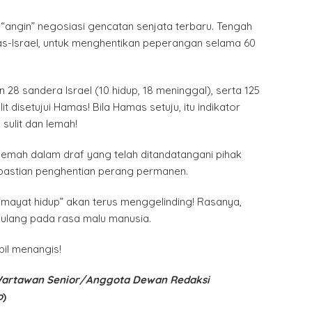
n “angin” negosiasi gencatan senjata terbaru. Tengah
as-Israel, untuk menghentikan peperangan selama 60
28 sandera Israel (10 hidup, 18 meninggal), serta 125
it disetujui Hamas! Bila Hamas setuju, itu indikator
sulit dan lemah!
lemah dalam draf yang telah ditandatangani pihak
kepastian penghentian perang permanen.
i “mayat hidup” akan terus menggelinding! Rasanya,
pulang pada rasa malu manusia.
il menangis!
artawan Senior/Anggota Dewan Redaksi
o
)