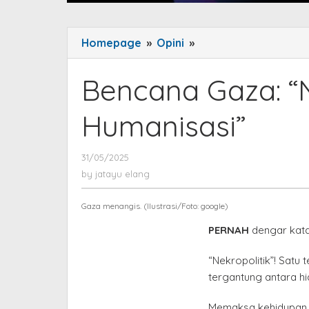
Homepage
»
Opini
»
Bencana
Gaza:
"Nekropolitik"
Bencana Gaza: “N
da
"De-
Humanisasi”
Humanisasi"
31/05/2025
by
jatayu
by
jatayu elang
elang
Gaza menangis. (Ilustrasi/Foto: google)
PERNAH
dengar kata 
“Nekropolitik”! Satu 
tergantung antara hi
Memaksa kehidupan 