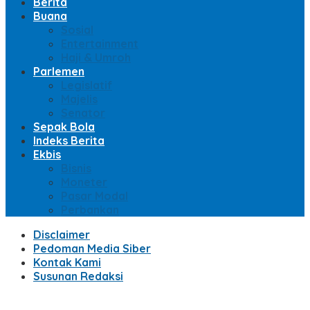
Berita
Buana
Sosial
Entertainment
Haji & Umroh
Parlemen
Legislatif
Majelis
Senator
Sepak Bola
Indeks Berita
Ekbis
Bisnis
Moneter
Pasar Modal
Perbankan
Disclaimer
Pedoman Media Siber
Kontak Kami
Susunan Redaksi