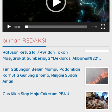
00:00
01:21
pilihan REDAKSI
Ratusan Ketua RT/RW dan Tokoh
Masyarakat Sumberjaya “Deklarasi Akbar&#8221…
Tim Gabungan Belum Mampu Padamkan
Karhutla Gunung Bromo, Rinjani Sudah
Aman
Gus Kikin Siap Maju Caketum PBNU