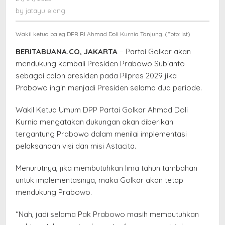
Tergantung
jatayu
by
jatayu elang
Kebutuhan
elang
Implementasi
Wakil ketua baleg DPR RI Ahmad Doli Kurnia Tanjung. (Foto: Ist)
Visi
Misi
BERITABUANA.CO, JAKARTA
– Partai Golkar akan
mendukung kembali Presiden Prabowo Subianto
sebagai calon presiden pada Pilpres 2029 jika
Prabowo ingin menjadi Presiden selama dua periode.
Wakil Ketua Umum DPP Partai Golkar Ahmad Doli
Kurnia mengatakan dukungan akan diberikan
tergantung Prabowo dalam menilai implementasi
pelaksanaan visi dan misi Astacita.
Menurutnya, jika membutuhkan lima tahun tambahan
untuk implementasinya, maka Golkar akan tetap
mendukung Prabowo.
“Nah, jadi selama Pak Prabowo masih membutuhkan