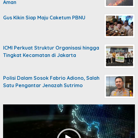
Aman
Gus Kikin Siap Maju Caketum PBNU
ICMI Perkuat Struktur Organisasi hingga
Tingkat Kecamatan di Jakarta
Polisi Dalam Sosok Fabrio Adiono, Salah
Satu Pengantar Jenazah Sutrimo
Video
Player