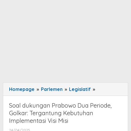
Homepage
»
Parlemen
»
Legislatif
»
Soal
dukungan
Prabowo
Soal dukungan Prabowo Dua Periode,
Dua
Golkar: Tergantung Kebutuhan
Periode,
Implementasi Visi Misi
Golkar:
24/04/2025
by