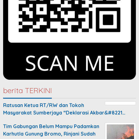
berita TERKINI
Ratusan Ketua RT/RW dan Tokoh
Masyarakat Sumberjaya “Deklarasi Akbar&#8221…
Tim Gabungan Belum Mampu Padamkan
Karhutla Gunung Bromo, Rinjani Sudah