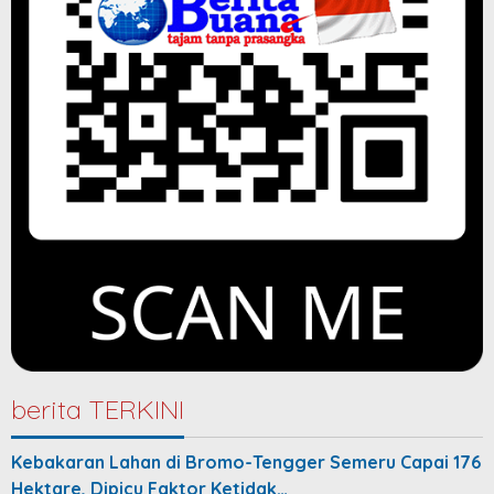
berita TERKINI
Kebakaran Lahan di Bromo-Tengger Semeru Capai 176
Hektare, Dipicu Faktor Ketidak…