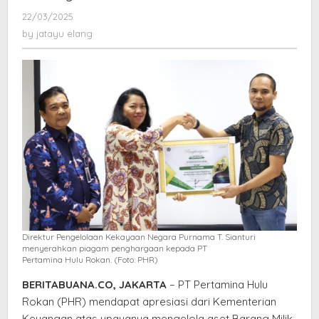
PHR
22/03/2025
by
Raih
jatayu
by
jatayu elang
Penghargaan
elang
dari
Kementerian
Keuangan
Direktur Pengelolaan Kekayaan Negara Purnama T. Sianturi
menyerahkan piagam penghargaan kepada PT
Pertamina Hulu Rokan. (Foto: PHR)
BERITABUANA.CO, JAKARTA
– PT Pertamina Hulu
Rokan (PHR) mendapat apresiasi dari Kementerian
Keuangan atas upayanya mengelola aset Barang Milik