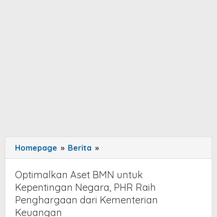
Homepage
»
Berita
»
Optimalkan
Aset
BMN
Optimalkan Aset BMN untuk
untuk
Kepentingan Negara, PHR Raih
Kepentingan
Penghargaan dari Kementerian
Negara,
Keuangan