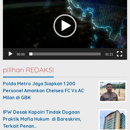
Player
00:00
01:21
pilihan REDAKSI
Polda Metro Jaya Siapkan 1.200
Personel Amankan Chelsea FC Vs AC
Milan di GBK
IPW Desak Kapolri Tindak Dugaan
Praktik Mafia Hukum di Bareskrim,
Terkait Penan…