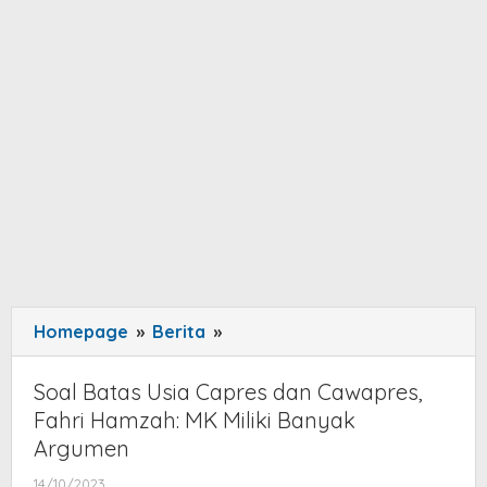
Homepage
»
Berita
»
Soal
Batas
Usia
Soal Batas Usia Capres dan Cawapres,
Capres
Fahri Hamzah: MK Miliki Banyak
dan
Argumen
Cawapres,
14/10/2023
by