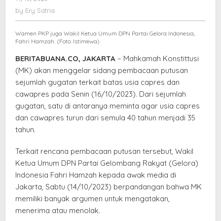
Fahri
Ery
by
Ery Satria
Hamzah:
Satria
MK
Wamen PKP juga Wakil Ketua Umum DPN Partai Gelora Indonesia,
Miliki
Fahri Hamzah. (Foto: Istimewa)
Banyak
BERITABUANA.CO, JAKARTA
– Mahkamah Konstittusi
Argumen
(MK) akan menggelar sidang pembacaan putusan
sejumlah gugatan terkait batas usia capres dan
cawapres pada Senin (16/10/2023). Dari sejumlah
gugatan, satu di antaranya meminta agar usia capres
dan cawapres turun dari semula 40 tahun menjadi 35
tahun.
Terkait rencana pembacaan putusan tersebut, Wakil
Ketua Umum DPN Partai Gelombang Rakyat (Gelora)
Indonesia Fahri Hamzah kepada awak media di
Jakarta, Sabtu (14/10/2023) berpandangan bahwa MK
memiliki banyak argumen untuk mengatakan,
menerima atau menolak.