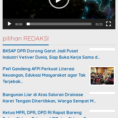
00:00
01:21
pilihan REDAKSI
BKSAP DPR Dorong Garut Jadi Pusat
Industri Vetiver Dunia, Siap Buka Kerja Sama d…
PWI Gandeng AFPI Perkuat Literasi
Keuangan, Edukasi Masyarakat agar Tak
Terjebak…
Bangunan Liar di Atas Saluran Drainase
Karet Tengsin Ditertibkan, Warga Sempat M…
Ketua MPR, DPR, DPD RI Rapat Bareng