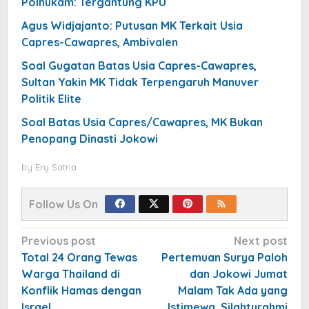
Polhukam: Tergantung KPU
Agus Widjajanto: Putusan MK Terkait Usia
Capres-Cawapres, Ambivalen
Soal Gugatan Batas Usia Capres-Cawapres,
Sultan Yakin MK Tidak Terpengaruh Manuver
Politik Elite
Soal Batas Usia Capres/Cawapres, MK Bukan
Penopang Dinasti Jokowi
by
Ery Satria
Follow Us On
Post
Previous post
Next post
navigation
Total 24 Orang Tewas
Pertemuan Surya Paloh
Warga Thailand di
dan Jokowi Jumat
Konflik Hamas dengan
Malam Tak Ada yang
Israel
Istimewa, Silahturahmi