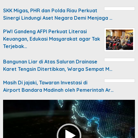
SKK Migas, PHR dan Polda Riau Perkuat
Sinergi Lindungi Aset Negara Demi Menjaga …
PWI Gandeng AFPI Perkuat Literasi
Keuangan, Edukasi Masyarakat agar Tak
Terjebak…
Bangunan Liar di Atas Saluran Drainase
Karet Tengsin Ditertibkan, Warga Sempat M…
Masih Di jajaki, Tawaran Investasi di
Airport Bandara Madinah oleh Pemerintah Ar…
Video
Player