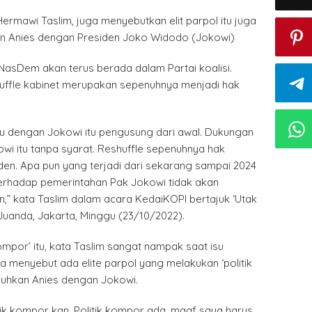
rmawi Taslim, juga menyebutkan elit parpol itu juga
 Anies dengan Presiden Joko Widodo (Jokowi)
NasDem akan terus berada dalam Partai koalisi.
huffle kabinet merupakan sepenuhnya menjadi hak
u dengan Jokowi itu pengusung dari awal. Dukungan
wi itu tanpa syarat. Reshuffle sepenuhnya hak
den. Apa pun yang terjadi dari sekarang sampai 2024
rhadap pemerintahan Pak Jokowi tidak akan
n,” kata Taslim dalam acara KedaiKOPI bertajuk ‘Utak
 Juanda, Jakarta, Minggu (23/10/2022).
‘kompor’ itu, kata Taslim sangat nampak saat isu
ia menyebut ada elite parpol yang melakukan ‘politik
uhkan Anies dengan Jokowi.
itik kompor kan. Politik kompor ada, maaf saya harus