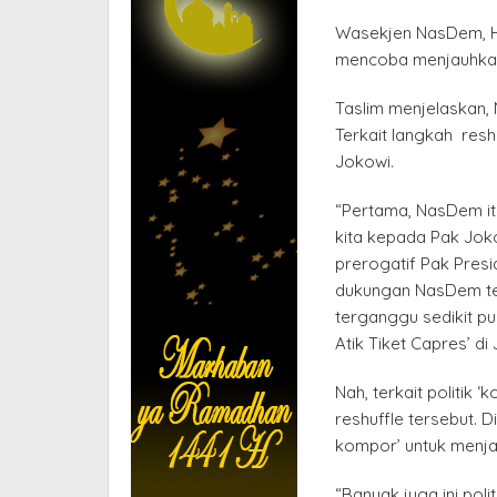
Wasekjen NasDem, He
mencoba menjauhkan
Taslim menjelaskan, 
Terkait langkah res
Jokowi.
“Pertama, NasDem it
kita kepada Pak Joko
prerogatif Pak Presi
dukungan NasDem te
terganggu sedikit pu
Atik Tiket Capres’ di
Nah, terkait politik 
reshuffle tersebut. D
kompor’ untuk menja
“Banyak juga ini pol