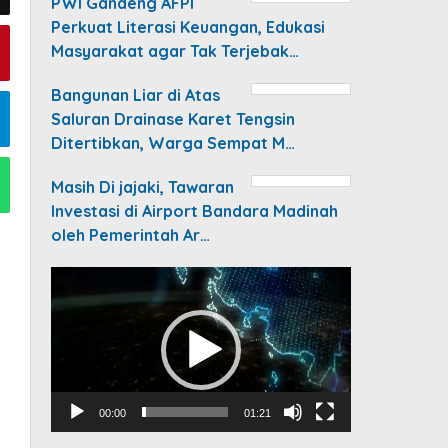
PWI Gandeng AFPI
Perkuat Literasi Keuangan, Edukasi
Masyarakat agar Tak Terjebak…
Bangunan Liar di Atas
Saluran Drainase Karet Tengsin
Ditertibkan, Warga Sempat M…
Masih Di jajaki, Tawaran
Investasi di Airport Bandara Madinah
oleh Pemerintah Ar…
Video
Player
00:00
01:21