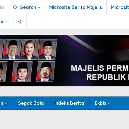
26
Search
Microsite Berita Majelis
Microsi
or
en
Sepak Bola
Indeks Berita
Ekbis