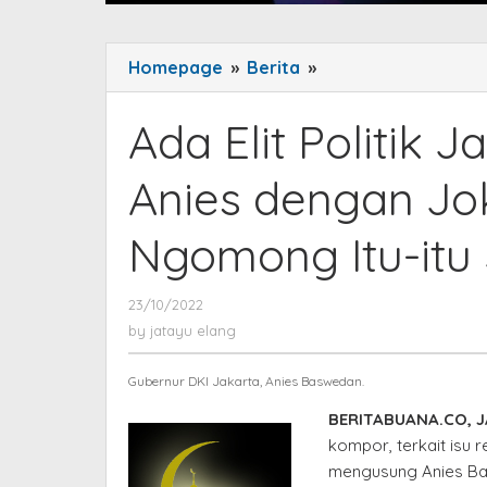
Homepage
»
Berita
»
Ada
Elit
Politik
Ada Elit Politik
Jadi
Kompor
Anies dengan Jo
Jauhkan
Anies
Ngomong Itu-itu
dengan
Jokowi,
NasDem:
23/10/2022
by
jatayu
Yang
by
jatayu elang
elang
Ngomong
Itu-
Gubernur DKI Jakarta, Anies Baswedan.
itu
BERITABUANA.CO, 
Juga
kompor, terkait isu 
mengusung Anies Ba