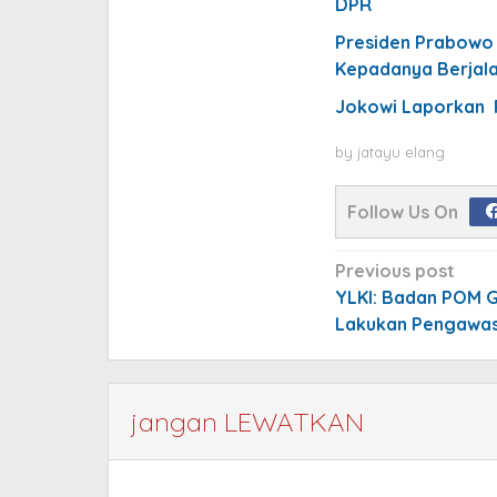
DPR
Presiden Prabowo 
Kepadanya Berjal
Jokowi Laporkan P
by
jatayu elang
Follow Us On
Post
Previous post
navigation
YLKI: Badan POM 
Lakukan Pengawa
jangan LEWATKAN