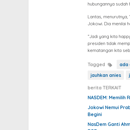
hubungannya sudah h
Lantas, menurutnya, 
Jokowi. Dia menilai
“Jadi yang kita ha
presiden tidak mempan
kematangan kita seb
Tagged
ada e
jauhkan anies
berita TERKAIT
NASDEM: Memilih Ri
Jokowi Nemui Pra
Begini
NasDem Ganti Ahma