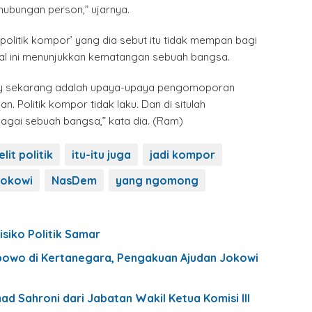
ubungan person,” ujarnya.
‘politik kompor’ yang dia sebut itu tidak mempan bagi
 hal ini menunjukkan kematangan sebuah bangsa.
ppy sekarang adalah upaya-upaya pengomoporan
. Politik kompor tidak laku. Dan di situlah
agai sebuah bangsa,” kata dia. (Ram)
lit politik
itu-itu juga
jadi kompor
jokowi
NasDem
yang ngomong
siko Politik Samar
bowo di Kertanegara, Pengakuan Ajudan Jokowi
d Sahroni dari Jabatan Wakil Ketua Komisi III