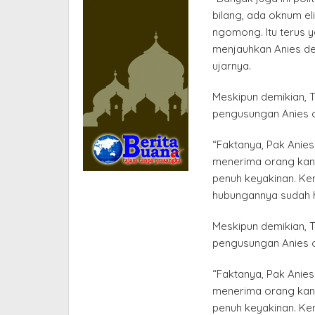
bilang, ada oknum elit
ngomong. Itu terus 
menjauhkan Anies de
ujarnya.
Meskipun demikian, Ta
pengusungan Anies o
“Faktanya, Pak Anie
menerima orang kan,
penuh keyakinan. Ke
hubungannya sudah h
Meskipun demikian, Ta
pengusungan Anies o
“Faktanya, Pak Anie
menerima orang kan,
penuh keyakinan. Ke