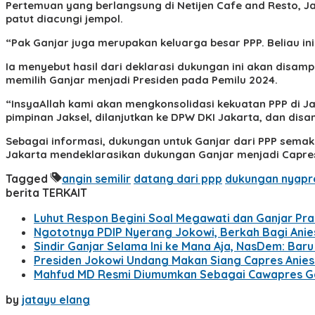
Pertemuan yang berlangsung di Netijen Cafe and Resto, J
patut diacungi jempol.
“Pak Ganjar juga merupakan keluarga besar PPP. Beliau in
Ia menyebut hasil dari deklarasi dukungan ini akan disam
memilih Ganjar menjadi Presiden pada Pemilu 2024.
“InsyaAllah kami akan mengkonsolidasi kekuatan PPP di Ja
pimpinan Jaksel, dilanjutkan ke DPW DKI Jakarta, dan disa
Sebagai informasi, dukungan untuk Ganjar dari PPP sema
Jakarta mendeklarasikan dukungan Ganjar menjadi Capres 
Tagged
angin semilir
datang dari ppp
dukungan nyapr
berita TERKAIT
Luhut Respon Begini Soal Megawati dan Ganjar Pr
Ngototnya PDIP Nyerang Jokowi, Berkah Bagi Ani
Sindir Ganjar Selama Ini ke Mana Aja, NasDem: Ba
Presiden Jokowi Undang Makan Siang Capres Anie
Mahfud MD Resmi Diumumkan Sebagai Cawapres G
by
jatayu elang