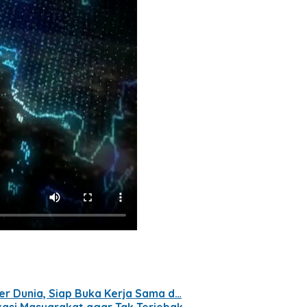
er Dunia, Siap Buka Kerja Sama d…
kasi Masyarakat agar Tak Terjebak…