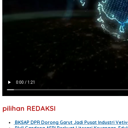
pilihan REDAKSI
BKSAP DPR Dorong Garut Jadi Pusat Industri Vetiv
PWI Gandeng AFPI Perkuat Literasi Keuangan, Edu