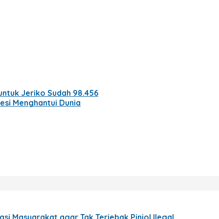
ntuk Jeriko Sudah 98.456
esi Menghantui Dunia
si Masyarakat agar Tak Terjebak Pinjol Ilegal