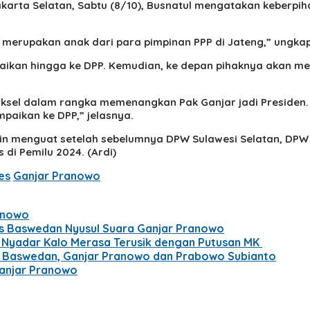
akarta Selatan, Sabtu (8/10), Busnatul mengatakan keberp
i merupakan anak dari para pimpinan PPP di Jateng,” ungka
paikan hingga ke DPP. Kemudian, ke depan pihaknya akan mel
ksel dalam rangka memenangkan Pak Ganjar jadi Presiden. H
mpaikan ke DPP,” jelasnya.
kin menguat setelah sebelumnya DPW Sulawesi Selatan, DPW
di Pemilu 2024. (Ardi)
es
Ganjar Pranowo
anowo
es Baswedan Nyusul Suara Ganjar Pranowo
ru Nyadar Kalo Merasa Terusik dengan Putusan MK
s Baswedan, Ganjar Pranowo dan Prabowo Subianto
anjar Pranowo