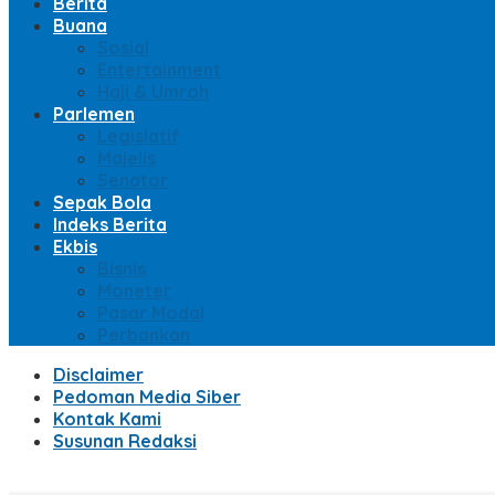
Berita
Buana
Sosial
Entertainment
Haji & Umroh
Parlemen
Legislatif
Majelis
Senator
Sepak Bola
Indeks Berita
Ekbis
Bisnis
Moneter
Pasar Modal
Perbankan
Disclaimer
Pedoman Media Siber
Kontak Kami
Susunan Redaksi