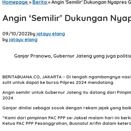
Homepage
»
Berita
»
Angin 'Semilir' Dukungan Nyapres 
Angin ‘Semilir’ Dukungan Nya
09/10/2022
by
jatayu elang
by
jatayu elang
Ganjar Pranowo, Gubernur Jateng yang juga politisi
BERITABUANA.CO, JAKARTA
– Di tengah ngambangnya nasib
sulit untuk dapat ke bursa Pilpres 2024 mendatang.
Angin semilir untuk Gubernur Jateng itu datang dari Pim
2024.
Ganjar dinilai sebagai sosok dengan rekam jejak yang b
“Kami dari pimpinan PAC PPP se-Jaksel malam hari ini be
Ketua PAC PPP Pesanggrahan, Busnatul Arifin dalam keter