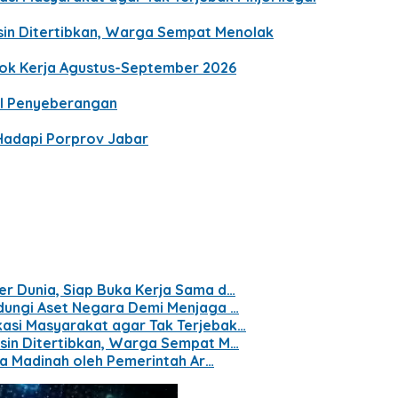
gsin Ditertibkan, Warga Sempat Menolak
gok Kerja Agustus-September 2026
al Penyeberangan
 Hadapi Porprov Jabar
er Dunia, Siap Buka Kerja Sama d…
ndungi Aset Negara Demi Menjaga …
kasi Masyarakat agar Tak Terjebak…
gsin Ditertibkan, Warga Sempat M…
ara Madinah oleh Pemerintah Ar…