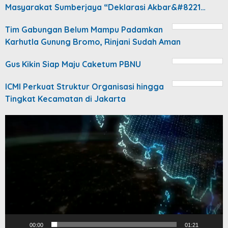
Masyarakat Sumberjaya “Deklarasi Akbar&#8221…
Tim Gabungan Belum Mampu Padamkan
Karhutla Gunung Bromo, Rinjani Sudah Aman
Gus Kikin Siap Maju Caketum PBNU
ICMI Perkuat Struktur Organisasi hingga
Tingkat Kecamatan di Jakarta
Video
Player
00:00
01:21