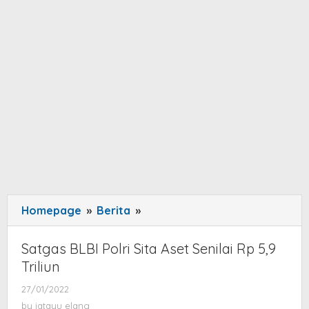
Homepage
»
Berita
»
Satgas
BLBI
Polri
Satgas BLBI Polri Sita Aset Senilai Rp 5,9
Sita
Triliun
Aset
27/01/2022
by
Senilai
jatayu
by
jatayu elang