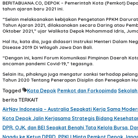
BERITABUANA.CO, DEPOK
– Pemerintah Kota (Pemkot) Dep
tahun ajaran baru 2021 ini.
“Selain melaksanakan kebijakan Pengetatan PPKM Darurat
Tahun Ajaran 2021, dilaksanakan secara Daring atau Pembe
Oktober 2021,” ujar Walikota Depok Mohammad Idris, Juma
Hal itu, kata dia, juga didasari Instruksi Menteri Dala
Disease 2019 Di Wilayah Jawa Dan Bali.
“Dengan ini, kami Forum Komunikasi Pimpinan Daerah Ko
ancaman pandemi Covid-19,” tegasnya.
Selain itu, pihaknya juga mengatur sanksi terhadap pel
Tahun 2020 Tentang Penerapan Disiplin dan Penegakan Hu
Tagged
Kota Depok
Pemkot dan Forkopimda
Sekolah
berita TERKAIT
AirNav Indonesia – Australia Sepakati Kerja Sama Mode
Kota Depok Jalin Kerjasama Strategis Bidang Kesehata
DPR, OJK, dan BEI Sepakat Benahi Tata Kelola Bursa, Da
Ngadu ke Ketua DPRD, PPKLI Minta Pemkot Depok Jang