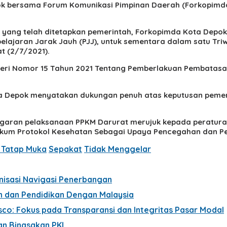
ok bersama Forum Komunikasi Pimpinan Daerah (Forkopimda
 yang telah ditetapkan pemerintah, Forkopimda Kota Depo
lajaran Jarak Jauh (PJJ), untuk sementara dalam satu Triwu
t (2/7/2021).
m Negeri Nomor 15 Tahun 2021 Tentang Pemberlakuan Pembata
ta Depok menyatakan dukungan penuh atas keputusan peme
anggaran pelaksanaan PPKM Darurat merujuk kepada peratur
kum Protokol Kesehatan Sebagai Upaya Pencegahan dan Peng
 Tatap Muka
Sepakat
Tidak Menggelar
rnisasi Navigasi Penerbangan
n dan Pendidikan Dengan Malaysia
sco: Fokus pada Transparansi dan Integritas Pasar Modal
an Binasakan PKL