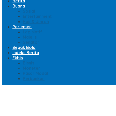
Berita
Buana
Sosial
Entertainment
Haji & Umroh
Parlemen
Legislatif
Majelis
Senator
Sepak Bola
Indeks Berita
Ekbis
Bisnis
Moneter
Pasar Modal
Perbankan