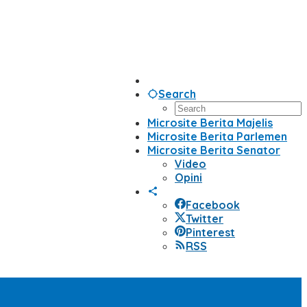
Search
Microsite Berita Majelis
Microsite Berita Parlemen
Microsite Berita Senator
Video
Opini
Facebook
Twitter
Pinterest
RSS