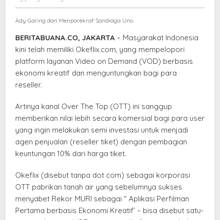
Kreatif
elang
Ady Garing dan Menparekraf Sandiaga Uno
BERITABUANA.CO, JAKARTA
– Masyarakat Indonesia
kini telah memiliki Okeflix.com, yang mempelopori
platform layanan Video on Demand (VOD) berbasis
ekonomi kreatif dan menguntungkan bagi para
reseller.
Artinya kanal Over The Top (OTT) ini sanggup
memberikan nilai lebih secara komersial bagi para user
yang ingin melakukan semi investasi untuk menjadi
agen penjualan (reseller tiket) dengan pembagian
keuntungan 10% dari harga tiket.
Okeflix (disebut tanpa dot com) sebagai korporasi
OTT pabrikan tanah air yang sebelumnya sukses
menyabet Rekor MURI sebagai “ Aplikasi Perfilman
Pertama berbasis Ekonomi Kreatif’ – bisa disebut satu-