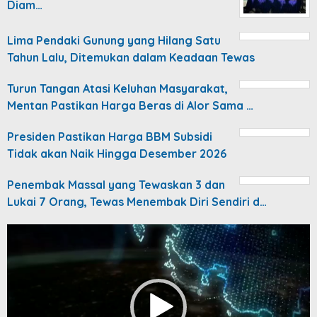
Diam…
Lima Pendaki Gunung yang Hilang Satu
Tahun Lalu, Ditemukan dalam Keadaan Tewas
Turun Tangan Atasi Keluhan Masyarakat,
Mentan Pastikan Harga Beras di Alor Sama …
Presiden Pastikan Harga BBM Subsidi
Tidak akan Naik Hingga Desember 2026
Penembak Massal yang Tewaskan 3 dan
Lukai 7 Orang, Tewas Menembak Diri Sendiri d…
Video
Player