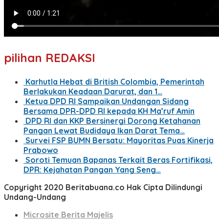
pilihan REDAKSI
Karhutla Hebat di British Colombia, Pemerintah
Berlakukan Keadaan Darurat, dan 1…
Ketua DPD RI Sampaikan Undangan Sidang
Bersama DPR-DPD RI kepada KH Ma’ruf Amin
DPD RI dan KKP Bersinergi Dorong Ketahanan
Pangan Lewat Budidaya Ikan Darat Tema…
Survei FSP BUMN Bersatu: Mayoritas Puas Kinerja
Prabowo
Soroti Temuan Bapanas Terkait Beras Fortifikasi,
DPR: Kejahatan Pangan Yang Seng…
Copyright 2020 Beritabuana.co Hak Cipta Dilindungi
Undang-Undang
Microsite Berita Majelis