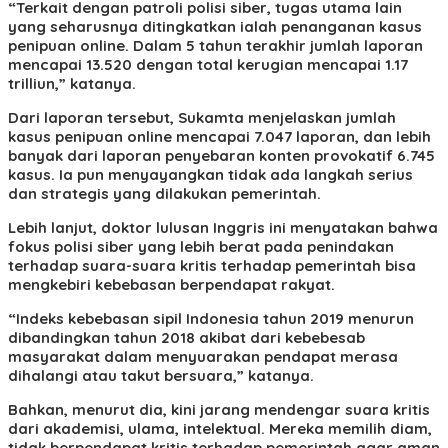
“Terkait dengan patroli polisi siber, tugas utama lain
yang seharusnya ditingkatkan ialah penanganan kasus
penipuan online. Dalam 5 tahun terakhir jumlah laporan
mencapai 13.520 dengan total kerugian mencapai 1.17
trilliun,” katanya.
Dari laporan tersebut, Sukamta menjelaskan jumlah
kasus penipuan online mencapai 7.047 laporan, dan lebih
banyak dari laporan penyebaran konten provokatif 6.745
kasus. Ia pun menyayangkan tidak ada langkah serius
dan strategis yang dilakukan pemerintah.
Lebih lanjut, doktor lulusan Inggris ini menyatakan bahwa
fokus polisi siber yang lebih berat pada penindakan
terhadap suara-suara kritis terhadap pemerintah bisa
mengkebiri kebebasan berpendapat rakyat.
“Indeks kebebasan sipil Indonesia tahun 2019 menurun
dibandingkan tahun 2018 akibat dari kebebesab
masyarakat dalam menyuarakan pendapat merasa
dihalangi atau takut bersuara,” katanya.
Bahkan, menurut dia, kini jarang mendengar suara kritis
dari akademisi, ulama, intelektual. Mereka memilih diam,
tidak berpendapat kritis terhadap pemerintah agar aman