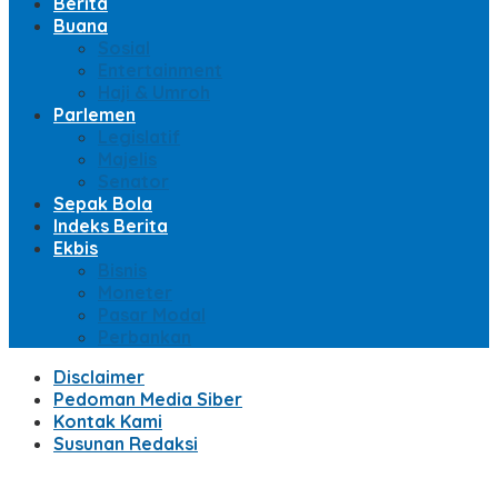
Berita
Buana
Sosial
Entertainment
Haji & Umroh
Parlemen
Legislatif
Majelis
Senator
Sepak Bola
Indeks Berita
Ekbis
Bisnis
Moneter
Pasar Modal
Perbankan
Disclaimer
Pedoman Media Siber
Kontak Kami
Susunan Redaksi