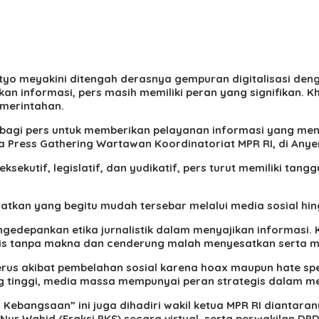
yo meyakini ditengah derasnya gempuran digitalisasi deng
n informasi, pers masih memiliki peran yang signifikan. 
emerintahan.
an bagi pers untuk memberikan pelayanan informasi yang me
ra Press Gathering Wartawan Koordinatoriat MPR RI, di Anye
eksekutif, legislatif, dan yudikatif, pers turut memiliki
atkan yang begitu mudah tersebar melalui media sosial hing
gedepankan etika jurnalistik dalam menyajikan informasi. K
is tanpa makna dan cenderung malah menyesatkan serta m
gerus akibat pembelahan sosial karena hoax maupun hate spe
ang tinggi, media massa mempunyai peran strategis dalam
bangsaan” ini juga dihadiri wakil ketua MPR RI diantaran
 Nur Wahid (Fraksi PKS) secara virtual, serta perwakilan DP