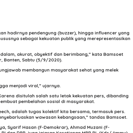
an hadirnya pendengung (buzzer), hingga influencer yang
Khususnya sebagai kekuatan publik yang merepresentasikan
ndalam, akurat, obyektif dan berimbang,” kata Bamsoet
r, Banten, Sabtu (5/9/2020).
 tanggungjawab membangun masyarakat sehat yang melek
ga menjadi viral,” ujarnya.
arena disitulah salah satu letak kekuatan pers, dibanding
embuat pembelahan sosial di masyarakat.
ech, adalah tugas kolektif kita bersama, termasuk pers.
 menyebarluaskan wawasan kebangsaan,” tandas Bamsoet.
ya, Syarif Hasan (F-Demokrar), Ahmad Muzani (F-
D RI dan DPR. juga jajaran Kesetjenan MPR RI. (Kds/Jimmy)