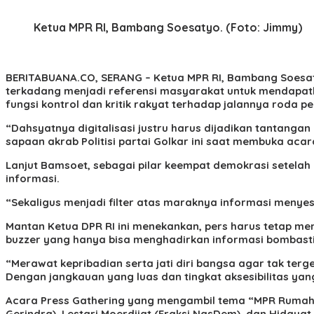
Ketua MPR RI, Bambang Soesatyo. (Foto: Jimmy)
BERITABUANA.CO, SERANG
– Ketua MPR RI, Bambang Soesat
terkadang menjadi referensi masyarakat untuk mendapatka
fungsi kontrol dan kritik rakyat terhadap jalannya roda p
“Dahsyatnya digitalisasi justru harus dijadikan tantang
sapaan akrab Politisi partai Golkar ini saat membuka aca
Lanjut Bamsoet, sebagai pilar keempat demokrasi setelah 
informasi.
“Sekaligus menjadi filter atas maraknya informasi menyes
Mantan Ketua DPR RI ini menekankan, pers harus tetap men
buzzer yang hanya bisa menghadirkan informasi bombast
“Merawat kepribadian serta jati diri bangsa agar tak ter
Dengan jangkauan yang luas dan tingkat aksesibilitas y
Acara Press Gathering yang mengambil tema “MPR Rumah Ke
Gerindra), Lestari Moerdijat (Fraksi NasDem), dan Hidayat