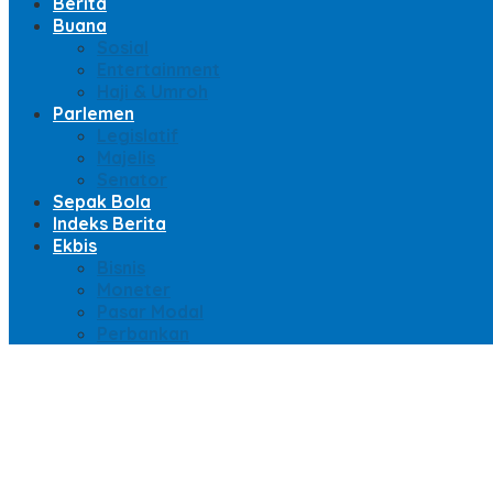
Berita
Buana
Sosial
Entertainment
Haji & Umroh
Parlemen
Legislatif
Majelis
Senator
Sepak Bola
Indeks Berita
Ekbis
Bisnis
Moneter
Pasar Modal
Perbankan