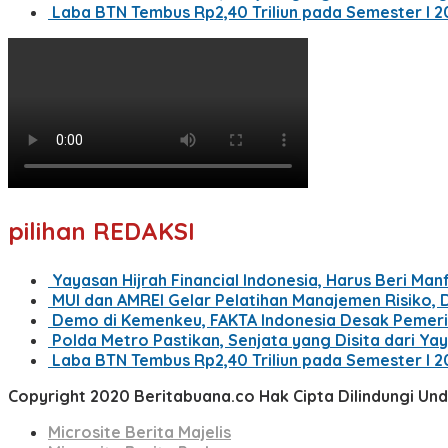
Laba BTN Tembus Rp2,40 Triliun pada Semester I 20
pilihan REDAKSI
Yayasan Hijrah Financial Indonesia, Harus Beri Ma
MUI dan AMREI Gelar Pelatihan Manajemen Risiko, 
Demo di Kemenkeu, FAKTA Indonesia Desak Pemer
Polda Metro Pastikan, Senjata yang Disita dari Ya
Laba BTN Tembus Rp2,40 Triliun pada Semester I 20
Copyright 2020 Beritabuana.co Hak Cipta Dilindungi U
Microsite Berita Majelis