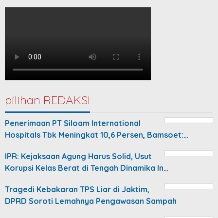
pilihan REDAKSI
Penerimaan PT Siloam International
Hospitals Tbk Meningkat 10,6 Persen, Bamsoet:…
IPR: Kejaksaan Agung Harus Solid, Usut
Korupsi Kelas Berat di Tengah Dinamika In…
Tragedi Kebakaran TPS Liar di Jaktim,
DPRD Soroti Lemahnya Pengawasan Sampah