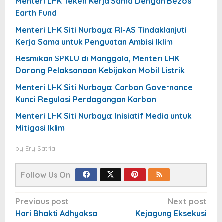
Menteri LHK Teken Kerja Sama Dengan Bezos
Earth Fund
Menteri LHK Siti Nurbaya: RI-AS Tindaklanjuti
Kerja Sama untuk Penguatan Ambisi Iklim
Resmikan SPKLU di Manggala, Menteri LHK
Dorong Pelaksanaan Kebijakan Mobil Listrik
Menteri LHK Siti Nurbaya: Carbon Governance
Kunci Regulasi Perdagangan Karbon
Menteri LHK Siti Nurbaya: Inisiatif Media untuk
Mitigasi Iklim
by
Ery Satria
Follow Us On
Post
Previous post
Next post
navigation
Hari Bhakti Adhyaksa
Kejagung Eksekusi