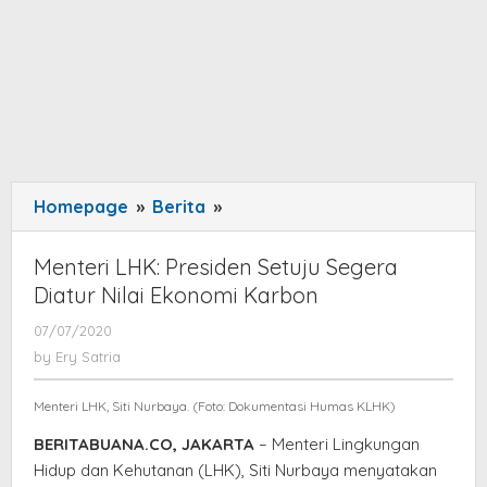
Homepage
»
Berita
»
Menteri
LHK:
Presiden
Menteri LHK: Presiden Setuju Segera
Setuju
Diatur Nilai Ekonomi Karbon
Segera
07/07/2020
by
Diatur
Ery
by
Ery Satria
Nilai
Satria
Ekonomi
Menteri LHK, Siti Nurbaya. (Foto: Dokumentasi Humas KLHK)
Karbon
BERITABUANA.CO, JAKARTA
– Menteri Lingkungan
Hidup dan Kehutanan (LHK), Siti Nurbaya menyatakan