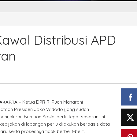
n
arani:
al
awal Distribusi APD
ribusi
ran
r
at
aran
JAKARTA
– Ketua DPR RI Puan Maharani
yataan Presiden Joko Widodo yang sudah
yaluran Bantuan Sosial perlu tepat sasaran. Ini
kebijakan di lapangan perlu dilakukan berbasis data
ru serta prosesnya tidak berbelit-belit.