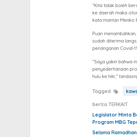
“Kita tidak boleh be
ke daerah maka otoma
kata mantan Menko P
Puan menambahkan, 
sudah diterima lang
penanganan Covid-19
“Saya yakin bahwa i
penyederhanaan pro
hulu ke hilir,” tandasn
Tagged
kawa
berita TERKAIT
Legislator Minta B
Program MBG Tepa
Selama Ramadhan 