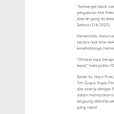
“Semangat tepat sas
penyaluran Alat Peli
daerah yang terdamp
Selasa (7/4/2020).
Pemerintah, menurutn
secara real-time ter
kesehatannya memer
“Dimana saja, bera
tepat,” kata politisi 
Selain itu, lanjut P
Tim Gugus Tugas Pen
dan sinergi dengan 
dalam memastikan b
langsung didistribus
yang cepat.