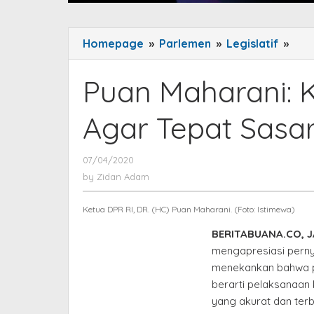
Homepage
»
Parlemen
»
Legislatif
»
Pua
Mah
Kaw
Puan Maharani: K
Dist
APD
Agar Tepat Sasa
Aga
Tep
07/04/2020
by
Sas
Zidan
by
Zidan Adam
Adam
Ketua DPR RI, DR. (HC) Puan Maharani. (Foto: Istimewa)
BERITABUANA.CO, 
mengapresiasi pern
menekankan bahwa pen
berarti pelaksanaan 
yang akurat dan terba