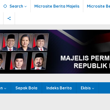
Search
Microsite Berita Majelis
Microsite B
en
Sepak Bola
Indeks Berita
Ekbis