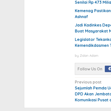
Senilai Rp 473 Mili
Kemenag Pastikan 
Ashnaf
Jadi Kadinkes Dep
Buat Masyarakat M
Legislator Tekan
Kemendikdasmen T
by
Zidan Adam
Follow Us On
Post
Previous post
navigation
Sejumlah Pemda Ug
DPD Akan Jembata
Komunikasi Pusat 