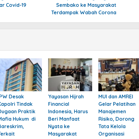
r Covid-19
Sembako ke Masyarakat
Terdampak Wabah Corona
IPW Desak
Yayasan Hijrah
MUI dan AMREI
Kapolri Tindak
Financial
Gelar Pelatihan
Dugaan Praktik
Indonesia, Harus
Manajemen
Mafia Hukum di
Beri Manfaat
Risiko, Dorong
Bareskrim,
Nyata ke
Tata Kelola
Terkait
Masyarakat
Organisasi