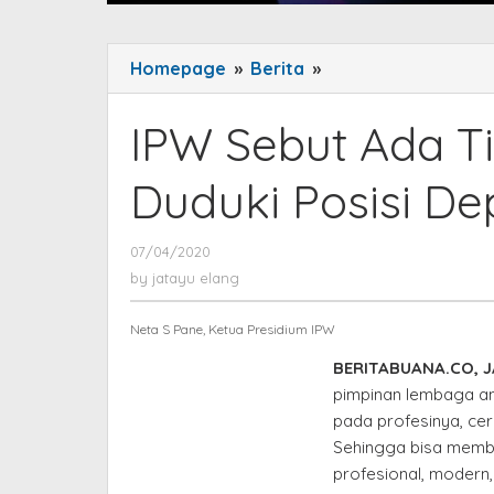
Homepage
»
Berita
»
IPW
Sebut
Ada
IPW Sebut Ada T
Tiga
Kandidat
Duduki Posisi D
Pas
Duduki
07/04/2020
by
Posisi
jatayu
by
jatayu elang
Deputi
elang
Penindakan
Neta S Pane, Ketua Presidium IPW
KPK
BERITABUANA.CO, 
pimpinan lembaga ant
pada profesinya, cer
Sehingga bisa memb
profesional, modern,