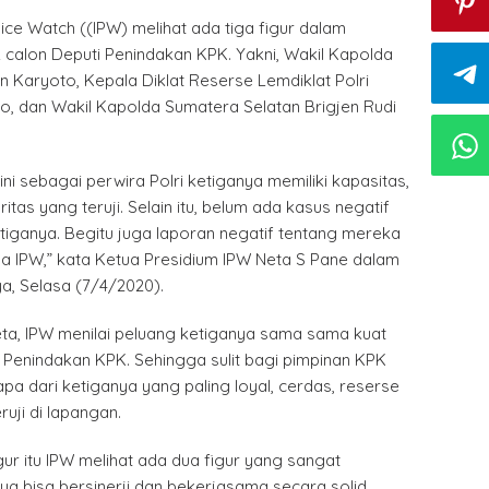
lice Watch ((IPW) melihat ada tiga figur dalam
k calon Deputi Penindakan KPK. Yakni, Wakil Kapolda
n Karyoto, Kepala Diklat Reserse Lemdiklat Polri
o, dan Wakil Kapolda Sumatera Selatan Brigjen Rudi
ini sebagai perwira Polri ketiganya memiliki kapasitas,
ritas yang teruji. Selain itu, belum ada kasus negatif
iganya. Begitu juga laporan negatif tentang mereka
a IPW,” kata Ketua Presidium IPW Neta S Pane dalam
ya, Selasa (7/4/2020).
eta, IPW menilai peluang ketiganya sama sama kuat
 Penindakan KPK. Sehingga sulit bagi pimpinan KPK
pa dari ketiganya yang paling loyal, cerdas, reserse
uji di lapangan.
gur itu IPW melihat ada dua figur yang sangat
ya bisa bersinerji dan bekerjasama secara solid