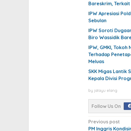
Bareskrim, Terkai
IPW Apresiasi Pol
Sebulan
IPW Soroti Dugaan
Biro Wassidik Bare
IPW, GMKI, Tokoh 
Terhadap Penetapa
Meluas
SKK Migas Lantik S
Kepala Divisi Pro
by
jatayu elang
Follow Us On
Post
Previous post
navigation
PM Inggris Kondisi