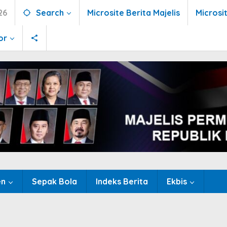
26
Search
Microsite Berita Majelis
Microsi
or
en
Sepak Bola
Indeks Berita
Ekbis