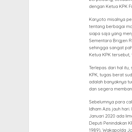
dengan Ketua KPK Fir
Karyoto misalnya pe
tentang berbagai mas
siapa saja yang menj
Sementara Brigjen Ru
sehingga sangat pah
Ketua KPK tersebut,
Terlepas dari hal itu
KPK, tugas berat sud
adalah banyaknya tu
dan segera membangu
Sebelumnya para calo
Idham Azis jauh hari
Januari 2020 ada lim
Deputi Penindakan KP
1989), Wakapolda Jo