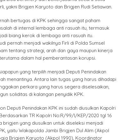
li, yakni Brigjen Karyoto dan Brigjen Rudi Setiawan.
rnah bertugas di KPK sehingga sangat paham
alah di internal lembaga anti rasuah itu, termasuk
adi biang kerok di lembaga anti rasuah itu.
di pernah menjadi wakilnya Firli di Polda Sumsel
am tentang strategi, arah dan gaya maupun kinerja
 terutama dalam hal pemberantasan korupsi.
, siapapun yang terpilih menjadi Deputi Penindakan
ah menantinya. Antara lain tugas yang harus dihadapi
nggakan perkara yang harus segera diselesaikan,
n soliditas di kalangan penyidik KPK.
n Deputi Penindakan KPK ini sudah diusulkan Kapolri
. Berdasarkan TR Kapolri No:R/99/I/KEP/2020 tgl 16
a brigjen yang diusulkan untuk diseleksi menjadi
K, yaitu Wakapolda Jambi Brigjen Dul Alim (Akpol
gja Brigjen Karyoto (Akpol 1990), Koordinator