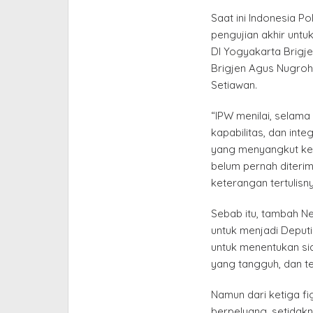
Saat ini Indonesia Po
pengujian akhir untu
DI Yogyakarta Brigje
Brigjen Agus Nugroh
Setiawan.
“IPW menilai, selama 
kapabilitas, dan integ
yang menyangkut ket
belum pernah diterim
keterangan tertulisn
Sebab itu, tambah N
untuk menjadi Deputi
untuk menentukan sia
yang tangguh, dan ter
Namun dari ketiga fi
berpeluang, setidakn