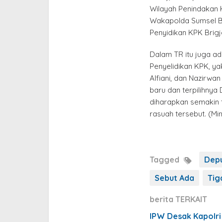
Wilayah Penindakan 
Wakapolda Sumsel Bri
Penyidikan KPK Brigj
Dalam TR itu juga ad
Penyelidikan KPK, ya
Alfiani, dan Nazirwa
baru dan terpilihnya 
diharapkan semakin
rasuah tersebut. (Min
Tagged
Depu
Sebut Ada
Tig
berita TERKAIT
IPW Desak Kapolri