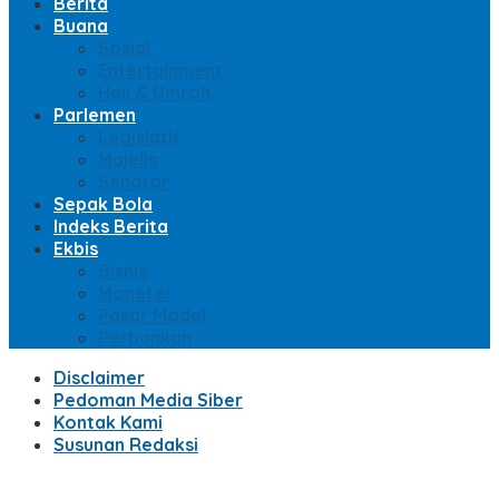
Berita
Buana
Sosial
Entertainment
Haji & Umroh
Parlemen
Legislatif
Majelis
Senator
Sepak Bola
Indeks Berita
Ekbis
Bisnis
Moneter
Pasar Modal
Perbankan
Disclaimer
Pedoman Media Siber
Kontak Kami
Susunan Redaksi