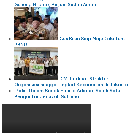
Gunung Bromo, Rinjani Sudah Aman
Gus Kikin Siap Maju Caketum
PBNU
ICMI Perkuat Struktur
Organisasi hingga Tingkat Kecamatan di Jakarta
Polisi Dalam Sosok Fabrio Adiono, Salah Satu
Pengantar Jenazah Sutrimo