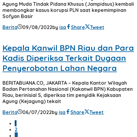
Agung Muda Tindak Pidana Khusus (Jampidsus) kembali
membongkar kasus korupsi PLN saat kepemimpinan
Sofyan Basir
Berita
09/08/2022
by
isa
Share
Tweet
Kepala Kanwil BPN Riau dan Para
Kadis Diperiksa Terkait Dugaan
Penyerobotan Lahan Negara
BERITABUANA.CO, JAKARTA – Kepala Kantor Wilayah
Badan Pertanahan Nasional (Kakanwil BPN) Kabupaten
Riau, berinisial S, diperiksa tim penyidik Kejaksaan
Agung (Kejagung) tekait
Berita
06/07/2022
by
isa
Share
Tweet
1
2
…