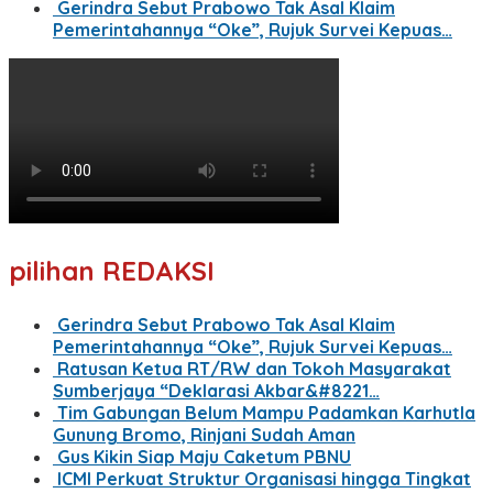
Gerindra Sebut Prabowo Tak Asal Klaim
Pemerintahannya “Oke”, Rujuk Survei Kepuas…
pilihan REDAKSI
Gerindra Sebut Prabowo Tak Asal Klaim
Pemerintahannya “Oke”, Rujuk Survei Kepuas…
Ratusan Ketua RT/RW dan Tokoh Masyarakat
Sumberjaya “Deklarasi Akbar&#8221…
Tim Gabungan Belum Mampu Padamkan Karhutla
Gunung Bromo, Rinjani Sudah Aman
Gus Kikin Siap Maju Caketum PBNU
ICMI Perkuat Struktur Organisasi hingga Tingkat