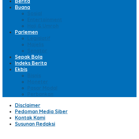
Berita
Buana
Sosial
Entertainment
Haji & Umroh
Parlemen
Legislatif
Majelis
Senator
Sepak Bola
Indeks Berita
Ekbis
Bisnis
Moneter
Pasar Modal
Perbankan
Disclaimer
Pedoman Media Siber
Kontak Kami
Susunan Redaksi