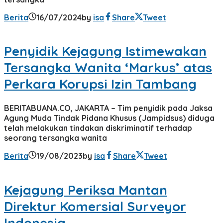
Berita
16/07/2024
by
isa
Share
Tweet
Penyidik Kejagung Istimewakan
Tersangka Wanita ‘Markus’ atas
Perkara Korupsi Izin Tambang
BERITABUANA.CO, JAKARTA – Tim penyidik pada Jaksa
Agung Muda Tindak Pidana Khusus (Jampidsus) diduga
telah melakukan tindakan diskriminatif terhadap
seorang tersangka wanita
Berita
19/08/2023
by
isa
Share
Tweet
Kejagung Periksa Mantan
Direktur Komersial Surveyor
Indonesia