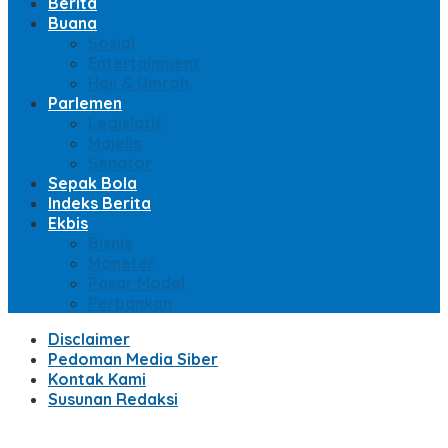
Berita
Buana
Sosial
Entertainment
Haji & Umroh
Parlemen
Legislatif
Majelis
Senator
Sepak Bola
Indeks Berita
Ekbis
Bisnis
Moneter
Pasar Modal
Perbankan
Disclaimer
Pedoman Media Siber
Kontak Kami
Susunan Redaksi