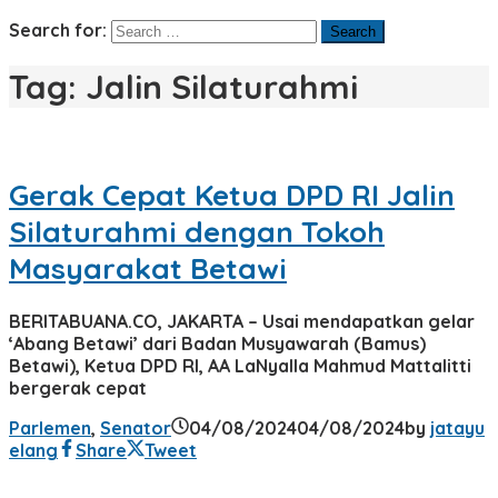
Search for:
Tag:
Jalin Silaturahmi
Gerak Cepat Ketua DPD RI Jalin
Silaturahmi dengan Tokoh
Masyarakat Betawi
BERITABUANA.CO, JAKARTA – Usai mendapatkan gelar
‘Abang Betawi’ dari Badan Musyawarah (Bamus)
Betawi), Ketua DPD RI, AA LaNyalla Mahmud Mattalitti
bergerak cepat
Parlemen
,
Senator
04/08/2024
04/08/2024
by
jatayu
elang
Share
Tweet