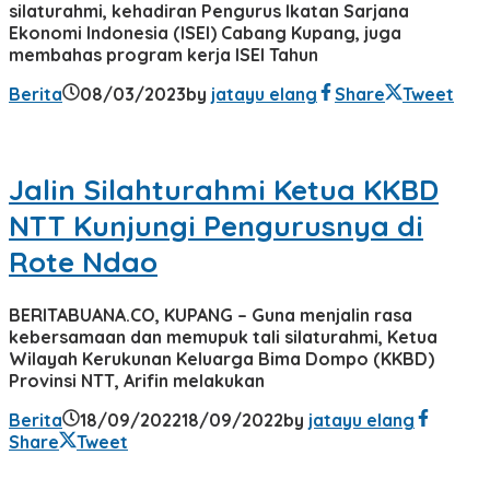
silaturahmi, kehadiran Pengurus Ikatan Sarjana
Ekonomi Indonesia (ISEI) Cabang Kupang, juga
membahas program kerja ISEI Tahun
Berita
08/03/2023
by
jatayu elang
Share
Tweet
Jalin Silahturahmi Ketua KKBD
NTT Kunjungi Pengurusnya di
Rote Ndao
BERITABUANA.CO, KUPANG – Guna menjalin rasa
kebersamaan dan memupuk tali silaturahmi, Ketua
Wilayah Kerukunan Keluarga Bima Dompo (KKBD)
Provinsi NTT, Arifin melakukan
Berita
18/09/2022
18/09/2022
by
jatayu elang
Share
Tweet