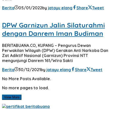
Berita
05/01/2022
by
jatayu elang
Share
Tweet
DPW Garnizun Jalin Silaturahmi
dengan Danrem Iman Budiman
BERITABUANA.CO, KUPANG – Pengurus Dewan
Perwakilan Wilayah (DPW) Gerakan Anti Narkoba Dan
Zat Adiktif Nasional (Garnizun) Provinsi NTT
mengunjungi Danrem 161/Wira Sakti
Berita
30/12/2021
by
jatayu elang
Share
Tweet
No More Posts Available.
No more pages to load.
View More