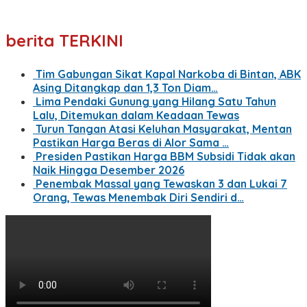
berita TERKINI
Tim Gabungan Sikat Kapal Narkoba di Bintan, ABK
Asing Ditangkap dan 1,3 Ton Diam…
Lima Pendaki Gunung yang Hilang Satu Tahun
Lalu, Ditemukan dalam Keadaan Tewas
Turun Tangan Atasi Keluhan Masyarakat, Mentan
Pastikan Harga Beras di Alor Sama …
Presiden Pastikan Harga BBM Subsidi Tidak akan
Naik Hingga Desember 2026
Penembak Massal yang Tewaskan 3 dan Lukai 7
Orang, Tewas Menembak Diri Sendiri d…