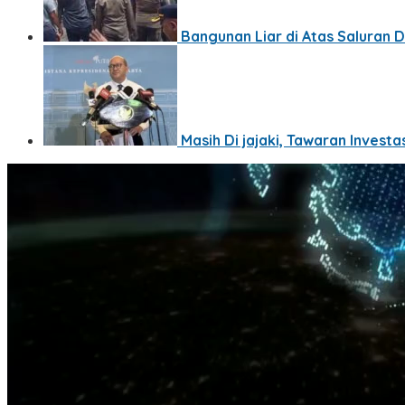
Bangunan Liar di Atas Saluran 
Masih Di jajaki, Tawaran Invest