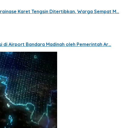
Drainase Karet Tengsin Ditertibkan, Warga Sempat M…
asi di Airport Bandara Madinah oleh Pemerintah Ar…