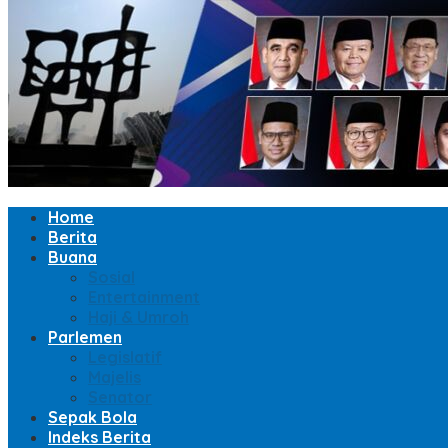
Home
Berita
Buana
Sosial
Entertainment
Haji & Umroh
Parlemen
Legislatif
Majelis
Senator
Sepak Bola
Indeks Berita