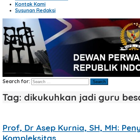
Kontak Kami
Susunan Redaksi
Search for:
Tag:
dikukuhkan jadi guru bes
Prof, Dr Asep Kurnia, SH, MH: P
Kompleksitas