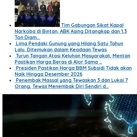
Tim Gabungan Sikat Kapal
Narkoba di Bintan, ABK Asing Ditangkap dan 1,3
Ton Diam…
Lima Pendaki Gunung yang Hilang Satu Tahun
Lalu, Ditemukan dalam Keadaan Tewas
Turun Tangan Atasi Keluhan Masyarakat, Mentan
Pastikan Harga Beras di Alor Sama …
Presiden Pastikan Harga BBM Subsidi Tidak akan
Naik Hingga Desember 2026
Penembak Massal yang Tewaskan 3 dan Lukai 7
Orang, Tewas Menembak Diri Sendiri d…