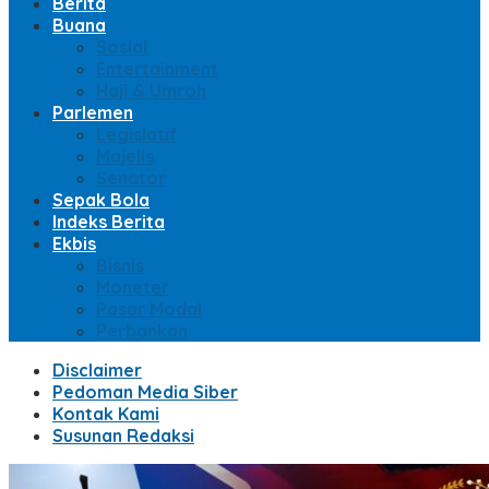
Berita
Buana
Sosial
Entertainment
Haji & Umroh
Parlemen
Legislatif
Majelis
Senator
Sepak Bola
Indeks Berita
Ekbis
Bisnis
Moneter
Pasar Modal
Perbankan
Disclaimer
Pedoman Media Siber
Kontak Kami
Susunan Redaksi