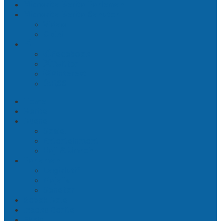
Microsite Berita Parlemen
Microsite Berita Senator
Video
Opini
Facebook
Twitter
Pinterest
RSS
Home
Berita
Buana
Sosial
Entertainment
Haji & Umroh
Parlemen
Legislatif
Majelis
Senator
Sepak Bola
Indeks Berita
Ekbis