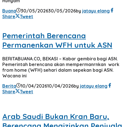
Runyam
Buana
30/05/2026
30/05/2026
by
jatayu elang
Share
Tweet
Pemerintah Berencana
Permanenkan WFH untuk ASN
BERITABUANA.CO, BEKASI – Kabar gembira bagi ASN.
Pemerintah berencana akan mempermanrnkan work
from home (WFH) sehari dalam sepekan bagi ASN.
Wacana ini
Berita
10/04/2026
10/04/2026
by
jatayu elang
Share
Tweet
Arab Saudi Bukan Kran Baru,
Berencana Mengizinkan Penjuala