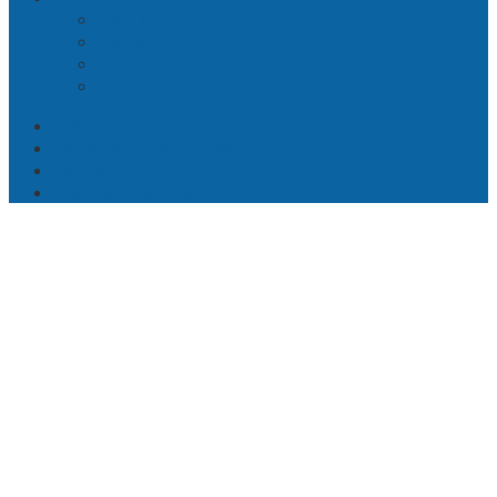
Bisnis
Moneter
Pasar Modal
Perbankan
Disclaimer
Pedoman Media Siber
Kontak Kami
Susunan Redaksi