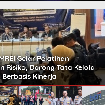
emenkeu, FAKTA Indonesia
merintah Tetapkan PP MBDK