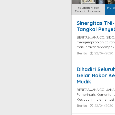
Yayasan Hijrah
MUI d
Financial Indonesia,
Harus Ber
Man
Sinergitas TNI-
Beritabuan
Tangkal Penyeb
BERITABUANA.CO, SIDO
menyemprotkan cairan
masyarakat terdampak C
Berita
22/04/2020
Dihadiri Seluru
Gelar Rakor K
Mudik
BERITABUANA.CO, JAKAR
Pemerintah, Kementeri
Kesiapan Implementasi
Berita
22/04/2020