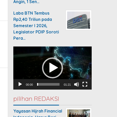
Angin, 1 Sen…
Laba BTN Tembus
Rp2,40 Triliun pada
Semester I 2026,
Legislator PDIP Soroti
Pera…
Video
Player
00:00
01:21
pilihan REDAKSI
Yayasan Hijrah Financial