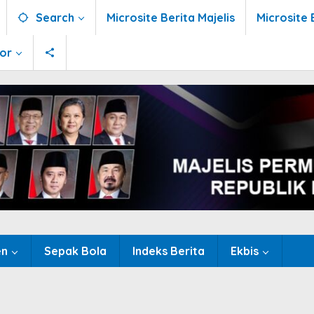
Search
Microsite Berita Majelis
Microsite 
tor
en
Sepak Bola
Indeks Berita
Ekbis