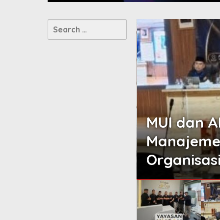
Search
for:
latihan
ng Tata Kelola
Demo di K
erja
Desak Pe