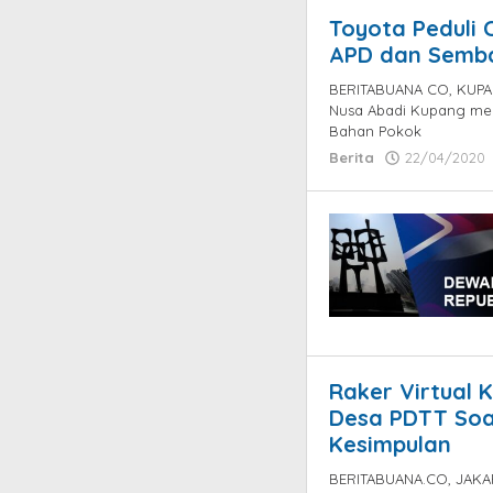
Toyota Peduli 
APD dan Semb
BERITABUANA CO, KUPAN
Nusa Abadi Kupang mem
Bahan Pokok
Berita
22/04/2020
Raker Virtual 
Desa PDTT Soal
Kesimpulan
BERITABUANA.CO, JAKART