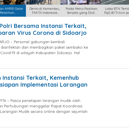
an AMREI Gelar
Demo di Kemenkeu,
Polda Metro Pastikan,
Laba BTN Tem
Pelatihan
FAKTA Indonesia
Senjata yang Disita
Rp2,40 Triliun 
ajemen Risik
Desak Pemer
dar
Semester
Polri Bersama Instansi Terkait,
aco
aran Virus Corona di Sidoarjo
ARJO – Personel gabungan kembali
 disinfektan dan membagikan paket sembako ke
ovid-19 di wilayah Kabupaten Sidoarjo. Hal
by
jatayu
elang
h Instansi Terkait, Kemenhub
esiapan Implementasi Larangan
TA – Pasca penetapan larangan mudik oleh
an Perhubungan menggelar Rapat Koordinasi
 Larangan Mudik secara online dengan sejumlah
by
jatayu