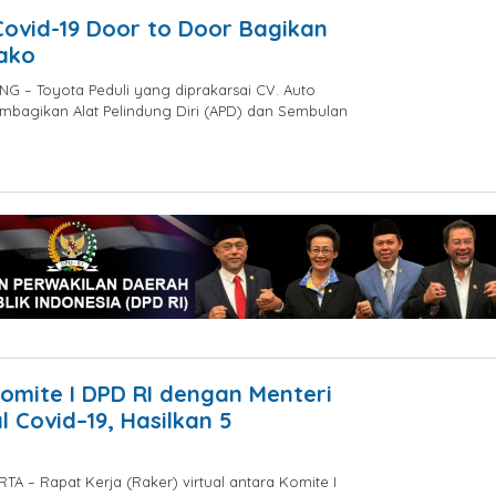
elang
Covid-19 Door to Door Bagikan
ako
G – Toyota Peduli yang diprakarsai CV. Auto
bagikan Alat Pelindung Diri (APD) dan Sembulan
by
jatayu
elang
Komite I DPD RI dengan Menteri
 Covid–19, Hasilkan 5
A – Rapat Kerja (Raker) virtual antara Komite I