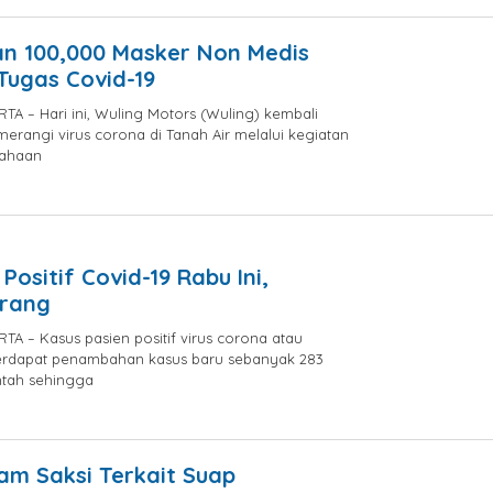
admin
an 100,000 Masker Non Medis
Tugas Covid-19
A – Hari ini, Wuling Motors (Wuling) kembali
merangi virus corona di Tanah Air melalui kegiatan
sahaan
by
admin
 Positif Covid-19 Rabu Ini,
Orang
A – Kasus pasien positif virus corona atau
 terdapat penambahan kasus baru sebanyak 283
ntah sehingga
by
Ery
Satria
am Saksi Terkait Suap