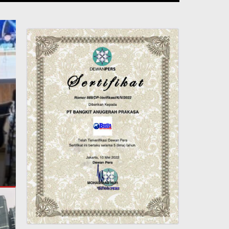
Polda Metro Pastikan, Sen
Disita dari Yayasan, 995 S
Senjata Api