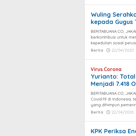
Wuling Serahk
kepada Gugus 
BERITABUANA.CO, JAKART
berkontribusi untuk me
kepedulian sosial peru
Berita
22/04/2020
Virus Corona
Yurianto: Total
Menjadi 7.418 
BERITABUANA.CO, JAKART
Covid-19 di Indonesia,
yang dihimpun pemeri
Berita
22/04/2020
KPK Periksa En