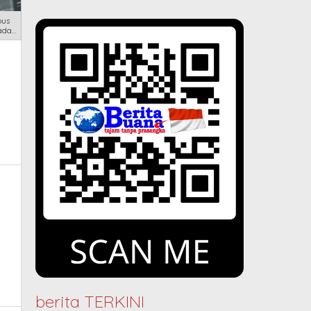
bus
pada
berita TERKINI