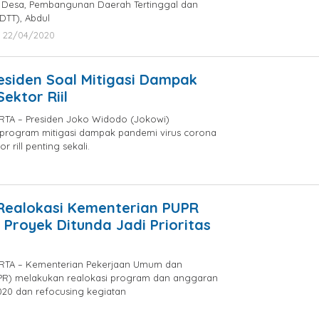
 Desa, Pembangunan Daerah Tertinggal dan
DTT), Abdul
22/04/2020
by
Ery
Satria
residen Soal Mitigasi Dampak
ektor Riil
TA – Presiden Joko Widodo (Jokowi)
rogram mitigasi dampak pandemi virus corona
r rill penting sekali.
by
admin
 Realokasi Kementerian PUPR
, Proyek Ditunda Jadi Prioritas
RTA – Kementerian Pekerjaan Umum dan
PR) melakukan realokasi program dan anggaran
020 dan refocusing kegiatan
by