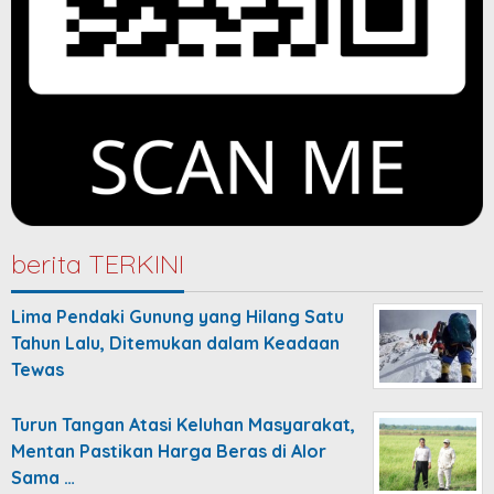
berita TERKINI
Lima Pendaki Gunung yang Hilang Satu
Tahun Lalu, Ditemukan dalam Keadaan
Tewas
Turun Tangan Atasi Keluhan Masyarakat,
Mentan Pastikan Harga Beras di Alor
Sama …