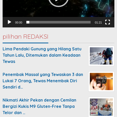
00:00
01:21
pilihan REDAKSI
Lima Pendaki Gunung yang Hilang Satu
Tahun Lalu, Ditemukan dalam Keadaan
Tewas
Penembak Massal yang Tewaskan 3 dan
Lukai 7 Orang, Tewas Menembak Diri
Sendiri d…
Nikmati Akhir Pekan dengan Cemilan
Bergizi Kukis M9 Gluten-Free Tanpa
Telor dan …