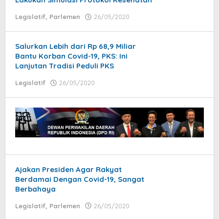
Legislatif
,
Parlemen
26/05/2020
by
admin
Salurkan Lebih dari Rp 68,9 Miliar
Bantu Korban Covid-19, PKS: Ini
Lanjutan Tradisi Peduli PKS
Legislatif
26/05/2020
by
jatayu
elang
Ajakan Presiden Agar Rakyat
Berdamai Dengan Covid-19, Sangat
Berbahaya
Legislatif
,
Parlemen
26/05/2020
by
admin