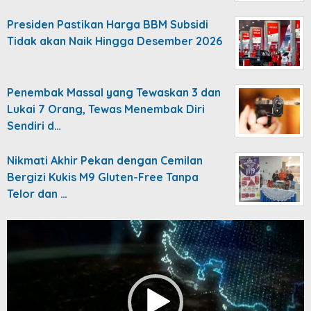
Presiden Pastikan Harga BBM Subsidi
Tidak akan Naik Hingga Desember 2026
Penembak Massal yang Tewaskan 3 dan
Lukai 7 Orang, Tewas Menembak Diri
Sendiri d…
Nikmati Akhir Pekan dengan Cemilan
Bergizi Kukis M9 Gluten-Free Tanpa
Telor dan …
Video
Player