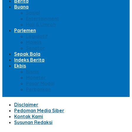
Berita
Buana
Sosial
Entertainment
Haji & Umroh
Parlemen
Legislatif
Majelis
Senator
Sepak Bola
Indeks Berita
Ekbis
Bisnis
Moneter
Pasar Modal
Perbankan
Disclaimer
Pedoman Media Siber
Kontak Kami
Susunan Redaksi