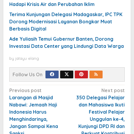
Hadapi Krisis Air dan Perubahan Iklim
Terima Kunjungan Delegasi Madagaskar, IPC TPK
Dorong Modernisasi Layanan Bongkar Muat
Berbasis Digital
Ade Yuliasih Temui Gubernur Banten, Dorong
Investasi Data Center yang Lindungi Data Warga
by
jatayu elang
Follow Us On
Post
Previous post
Next post
navigation
Larangan di Masjid
350 Delegasi Pelajar
Nabawi: Jemaah Haji
dan Mahasiswa Ikuti
Indonesia Harus
Festival Pelajar
Menghindarinya,
Unggulan ke-4,
Jangan Sampai Kena
Kunjungi DPD RI dan
Sanksi
Perkuat Kontribusi