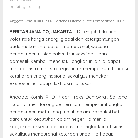
DPR
jatayu
by
jatayu elang
Nilai
elang
Bisa
Anggota Komisi XII DPR RI Sartono Hutomo. (Foto: Pemberitaan DPR)
Perkuat
Ketahanan
BERITABUANA.CO, JAKARTA
– Di tengah tekanan
Energi
volatilitas harga energi global dan ketergantungan
Nasional
pada mekanisme pasar internasional, wacana
penggunaan rupiah dalam transaksi batu bara
domestik kembali mencuat. Langkah ini dinilai dapat
menjadi instrumen strategis untuk memperkuat fondasi
ketahanan energi nasional sekaligus menekan
eksposur terhadap fluktuasi nilai tukar.
Anggota Komisi XII DPR dari Fraksi Demokrat, Sartono
Hutomo, mendorong pemerintah mempertimbangkan
penggunaan mata uang rupiah dalam transaksi batu
bara untuk kebutuhan dalam negeri. Ia menilai
kebijakan tersebut berpotensi meningkatkan efisiensi
sekaligus mengurangi ketergantungan terhadap