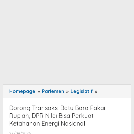
Homepage
»
Parlemen
»
Legislatif
»
Dorong
Transaksi
Batu
Dorong Transaksi Batu Bara Pakai
Bara
Rupiah, DPR Nilai Bisa Perkuat
Pakai
Ketahanan Energi Nasional
Rupiah,
27/04/2026
by