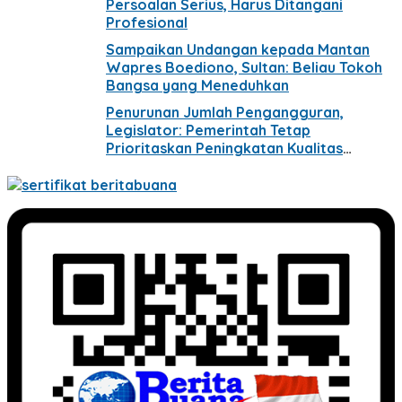
Persoalan Serius, Harus Ditangani
Profesional
Sampaikan Undangan kepada Mantan
Wapres Boediono, Sultan: Beliau Tokoh
Bangsa yang Meneduhkan
Penurunan Jumlah Pengangguran,
Legislator: Pemerintah Tetap
Prioritaskan Peningkatan Kualitas
Pekerjaan