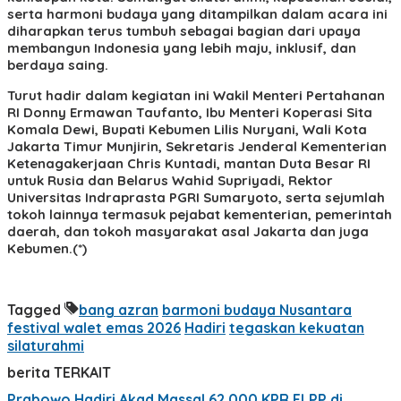
serta harmoni budaya yang ditampilkan dalam acara ini
diharapkan terus tumbuh sebagai bagian dari upaya
membangun Indonesia yang lebih maju, inklusif, dan
berdaya saing.
Turut hadir dalam kegiatan ini Wakil Menteri Pertahanan
RI Donny Ermawan Taufanto, Ibu Menteri Koperasi Sita
Komala Dewi, Bupati Kebumen Lilis Nuryani, Wali Kota
Jakarta Timur Munjirin, Sekretaris Jenderal Kementerian
Ketenagakerjaan Chris Kuntadi, mantan Duta Besar RI
untuk Rusia dan Belarus Wahid Supriyadi, Rektor
Universitas Indraprasta PGRI Sumaryoto, serta sejumlah
tokoh lainnya termasuk pejabat kementerian, pemerintah
daerah, dan tokoh masyarakat asal Jakarta dan juga
Kebumen.(*)
Tagged
bang azran
barmoni budaya Nusantara
festival walet emas 2026
Hadiri
tegaskan kekuatan
silaturahmi
berita TERKAIT
Prabowo Hadiri Akad Massal 62.000 KPR FLPP di