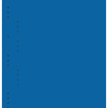
Home
Berita
Buana
Sosial
Entertainment
Haji & Umroh
Parlemen
Legislatif
Majelis
Senator
Sepak Bola
Indeks Berita
Ekbis
Bisnis
Moneter
Pasar Modal
Perbankan
Disclaimer
Pedoman Media Siber
Kontak Kami
Susunan Redaksi