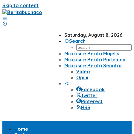
Skip to content
Saturday, August 8, 2026
Search
Microsite Berita Majelis
Microsite Berita Parlemen
Microsite Berita Senator
Video
Opini
Facebook
Twitter
Pinterest
RSS
Home