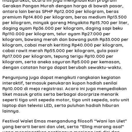
masyarakat, acara ini juga menghadirkan program
Gerakan Pangan Murah dengan harga di bawah pasar,
antara lain beras SPHP Rp12.000 per kilogram, beras
premium Rp14.800 per kilogram, beras medium Rp13.500
per kilogram, minyak goreng Minyakita Rp15.700 per liter,
daging ayam Rp36.000 per kilogram, daging sapi beku
Rp110.000 per kilogram, telur ayam Rp27.000 per
kilogram, bawang merah dan bawang putih Rp33.000 per
kilogram, cabai merah keriting Rp40.000 per kilogram,
cabai rawit merah Rp55.000 per kilogram, gula pasir
Rp17.000 per kilogram, tepung terigu Rp10.000 per
kilogram, serta aneka sayuran Rp5.000 per kemasan,
dengan catatan harga dapat berubah sewaktu-waktu.
Pengunjung juga dapat mengikuti rangkaian kegiatan
interaktif, termasuk penukaran kupon hadiah senilai
Rp10.000 di meja registrasi. Acara ini juga menyediakan
tiket masuk gratis serta berbagai doorprize menarik
seperti tiga unit sepeda motor, tiga unit sepeda, satu unit
laptop dan televisi LED, serta puluhan hadiah hiburan
lainnya.
Festival Walet Emas mengandung filosofi “Wani lan Ulet”
yang berarti berani dan ulet, serta “Eling marang asal”