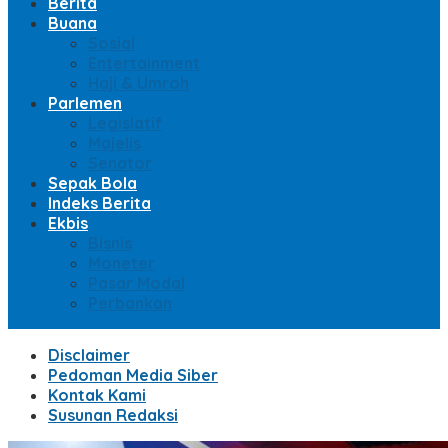
Berita
Buana
Sosial
Entertainment
Haji & Umroh
Parlemen
Legislatif
Majelis
Senator
Sepak Bola
Indeks Berita
Ekbis
Bisnis
Moneter
Pasar Modal
Perbankan
Disclaimer
Pedoman Media Siber
Kontak Kami
Susunan Redaksi