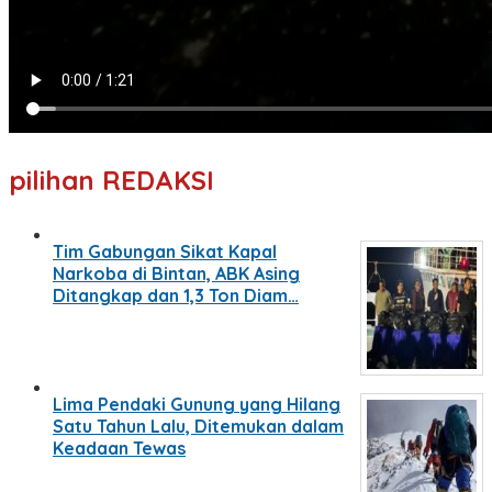
pilihan REDAKSI
Tim Gabungan Sikat Kapal
Narkoba di Bintan, ABK Asing
Ditangkap dan 1,3 Ton Diam…
Lima Pendaki Gunung yang Hilang
Satu Tahun Lalu, Ditemukan dalam
Keadaan Tewas