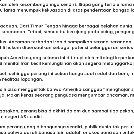
n oleh kesombongannya sendiri. Siapa yang terlalu lama m
rlalu lama menumpuk kekuasaan di atas penderitaan bangsa 
acauan. Dari Timur Tengah hingga berbagai belahan dunia l
n keamanan. Tetapi, semua itu berujung pada puing, pengun
 halus. Ancaman terhadap Iran disampaikan terang-terangan,
ahli hukum dipersoalkan sebagai potensi pelanggaran seriu
i rapuh Amerika yang selama ini ditutupi oleh mitologi keper
 menilai Iran kecil kemungkinan akan segera melonggarkan c
but, sehingga perang ini bukan hanya soal rudal dan bom, 
 realitas lapangan.
masih bisa menggertak bahwa Amerika sanggup “menghajar 
ksnya. Makin keras seorang penguasa mengumbar ancaman, m
gatakan, perang bisa diakhiri dalam dua sampai tiga pekan
m negeri AS sendiri.
lam perang yang dibangunnya sendiri, publik dunia tak perlu 
erasa bahwa darah bangsa lain adalah ongkos yang sah untu