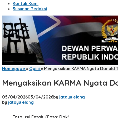
Kontak Kami
Susunan Redaksi
Homepage
»
Opini
»
Menyaksikan KARMA Nyata Donald 
Menyaksikan KARMA Nyata D
05/04/2026
05/04/2026
by
jatayu elang
by
jatayu elang
Toto Izul Fatah. (Foto: Dok)