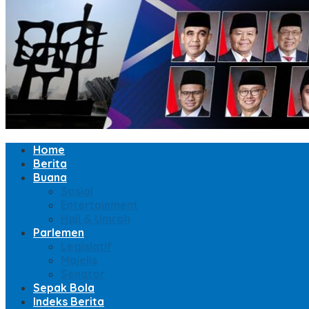
Home
Berita
Buana
Sosial
Entertainment
Haji & Umroh
Parlemen
Legislatif
Majelis
Senator
Sepak Bola
Indeks Berita