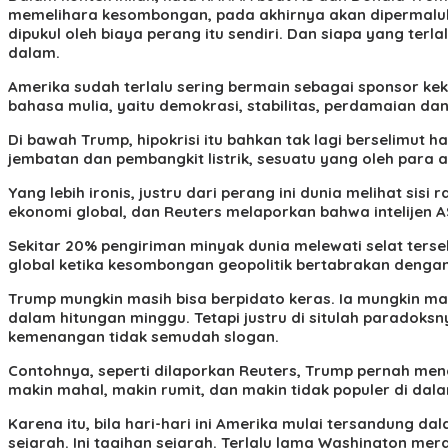
memelihara kesombongan, pada akhirnya akan dipermaluka
dipukul oleh biaya perang itu sendiri. Dan siapa yang te
dalam.
Amerika sudah terlalu sering bermain sebagai sponsor kek
bahasa mulia, yaitu demokrasi, stabilitas, perdamaian da
Di bawah Trump, hipokrisi itu bahkan tak lagi berselimut
jembatan dan pembangkit listrik, sesuatu yang oleh para 
Yang lebih ironis, justru dari perang ini dunia melihat sis
ekonomi global, dan Reuters melaporkan bahwa intelijen AS
Sekitar 20% pengiriman minyak dunia melewati selat terse
global ketika kesombongan geopolitik bertabrakan dengan
Trump mungkin masih bisa berpidato keras. Ia mungkin 
dalam hitungan minggu. Tetapi justru di situlah parado
kemenangan tidak semudah slogan.
Contohnya, seperti dilaporkan Reuters, Trump pernah men
makin mahal, makin rumit, dan makin tidak populer di dala
Karena itu, bila hari-hari ini Amerika mulai tersandung da
sejarah. Ini tagihan sejarah. Terlalu lama Washington m