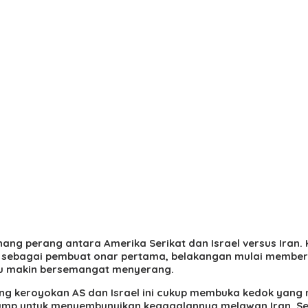
ang perang antara Amerika Serikat dan Israel versus Iran
AS sebagai pembuat onar pertama, belakangan mulai memberi 
ru makin bersemangat menyerang.
erang keroyokan AS dan Israel ini cukup membuka kedok ya
rump untuk menyembunyikan kegagalannya melawan Iran. Se