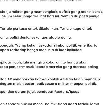
nja militer yang membengkak, defisit yang makin berat,
lum seluruhnya terlihat hari ini. Semua itu pasti punya
erlalu perkasa untuk dikalahkan. Terlalu kaya untuk
a, polisi dunia, sekaligus algojo dunia.
 pongah. Trump bukan sekadar simbol politik Amerika. Ia
pati terhadap harga manusia di luar kalkulasi
 dari jauh, lalu mengira kobaran itu hanya akan
siapa pun, termasuk kepada mereka yang merasa paling
s dan AP melaporkan bahwa konflik AS-Iran telah memasuki
gton makin besar, baik secara militer maupun politik.
sponden dalam jajak pendapat Reuters/Ipsos
an sebagai hukum moral-politik, siapa yang terlalu lama