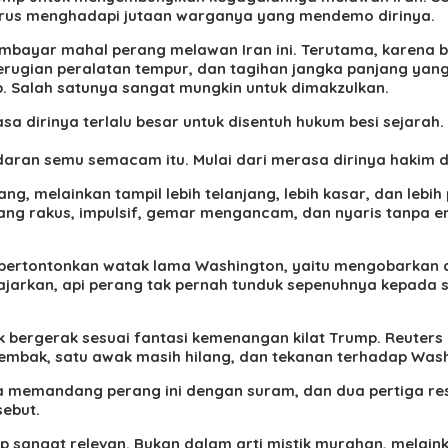
rus menghadapi jutaan warganya yang mendemo dirinya.
ar mahal perang melawan Iran ini. Terutama, karena bela
gian peralatan tempur, dan tagihan jangka panjang yang be
mp. Salah satunya sangat mungkin untuk dimakzulkan.
dirinya terlalu besar untuk disentuh hukum besi sejarah. T
ran semu semacam itu. Mulai dari merasa dirinya hakim duni
, melainkan tampil lebih telanjang, lebih kasar, dan lebih
ng rakus, impulsif, gemar mengancam, dan nyaris tanpa em
ertontonkan watak lama Washington, yaitu mengobarkan api
jarkan, api perang tak pernah tunduk sepenuhnya kepada 
ak bergerak sesuai fantasi kemenangan kilat Trump. Reuter
mbak, satu awak masih hilang, dan tekanan terhadap Washin
 memandang perang ini dengan suram, dan dua pertiga re
sebut.
 sangat relevan. Bukan dalam arti mistik murahan, melaink