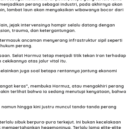
enjadikan perang sebagai industri, pada akhirnya akan
lain, lambat laun akan menyaksikan wibawanya bocor dari
ain, jejak intervensinya hampir selalu datang dengan
gsian, trauma, dan ketergantungan.
 termasuk ancaman menyerang infrastruktur sipil seperti
s hukum perang.
kasaan. Selat Hormuz tetap menjadi titik tekan Iran terhadap
ekikannya atas jalur vital itu.
melainkan juga soal betapa rentannya jantung ekonomi
sangat keras”, membuka Hormuz, atau mengakhiri perang
akin terlihat bahwa ia sedang menutupi kenyataan, bahwa
, namun hingga kini justru muncul tanda-tanda perang
terlalu sibuk berpura-pura terkejut. Ini bukan kecelakaan
k mempertahankan hegemoninya. Terlalu lama elite-elite