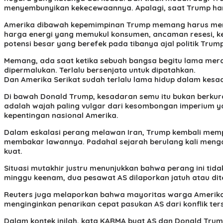
menyembunyikan kekecewaannya. Apalagi, saat Trump ha
Amerika dibawah kepemimpinan Trump memang harus membay
harga energi yang memukul konsumen, ancaman resesi, keru
potensi besar yang berefek pada tibanya ajal politik Tru
Memang, ada saat ketika sebuah bangsa begitu lama merasa 
dipermalukan. Terlalu bersenjata untuk dipatahkan.
Dan Amerika Serikat sudah terlalu lama hidup dalam kesada
Di bawah Donald Trump, kesadaran semu itu bukan berkurang
adalah wajah paling vulgar dari kesombongan imperium ya
kepentingan nasional Amerika.
Dalam eskalasi perang melawan Iran, Trump kembali memp
membakar lawannya. Padahal sejarah berulang kali menga
kuat.
Situasi mutakhir justru menunjukkan bahwa perang ini tid
minggu keenam, dua pesawat AS dilaporkan jatuh atau dite
Reuters juga melaporkan bahwa mayoritas warga Amerika
menginginkan penarikan cepat pasukan AS dari konflik ter
Dalam kontek inilah, kata KARMA buat AS dan Donald Trump