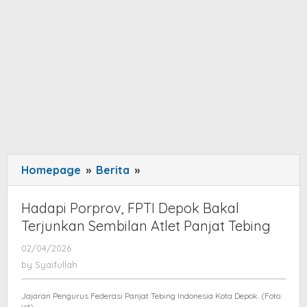
Homepage
»
Berita
»
Hadapi
Porprov,
FPTI
Hadapi Porprov, FPTI Depok Bakal
Depok
Terjunkan Sembilan Atlet Panjat Tebing
Bakal
02/04/2026
by
Terjunkan
Syaifullah
by
Syaifullah
Sembilan
Atlet
Jajaran Pengurus Federasi Panjat Tebing Indonesia Kota Depok. (Foto:
Panjat
ist)