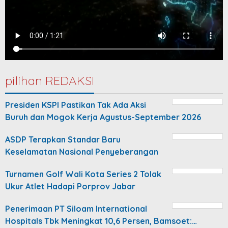
pilihan REDAKSI
Presiden KSPI Pastikan Tak Ada Aksi
Buruh dan Mogok Kerja Agustus-September 2026
ASDP Terapkan Standar Baru
Keselamatan Nasional Penyeberangan
Turnamen Golf Wali Kota Series 2 Tolak
Ukur Atlet Hadapi Porprov Jabar
Penerimaan PT Siloam International
Hospitals Tbk Meningkat 10,6 Persen, Bamsoet:…