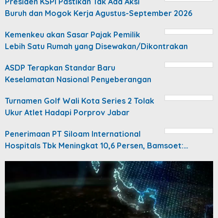
Presiden KSPI Pastikan Tak Ada Aksi
Buruh dan Mogok Kerja Agustus-September 2026
Kemenkeu akan Sasar Pajak Pemilik
Lebih Satu Rumah yang Disewakan/Dikontrakan
ASDP Terapkan Standar Baru
Keselamatan Nasional Penyeberangan
Turnamen Golf Wali Kota Series 2 Tolak
Ukur Atlet Hadapi Porprov Jabar
Penerimaan PT Siloam International
Hospitals Tbk Meningkat 10,6 Persen, Bamsoet:…