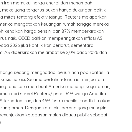
an Iran memukul harga energi dan menambah
maka yang tergerus bukan hanya dukungan politik
a mitos tentang efektivitasnya. Reuters melaporkan
merika mengatakan keuangan rumah tangga mereka
h kenaikan harga bensin, dan 87% memperkirakan
erus naik. OECD bahkan memperingatkan inflasi AS
ada 2026 jika konflik Iran berlarut, sementara
i AS diperkirakan melambat ke 2,0% pada 2026 dan
n hanya sedang menghadapi penurunan popularitas. Ia
isis narasi. Selama bertahun-tahun ia menjual diri
ang tahu cara membuat Amerika menang, kaya, aman,
Namun dari survei Reuters/Ipsos, 61% warga Amerika
terhadap Iran, dan 46% justru menilai konflik itu akan
ang aman. Dengan kata lain, perang yang mungkin
enunjukkan ketegasan malah dibaca publik sebagai
i.