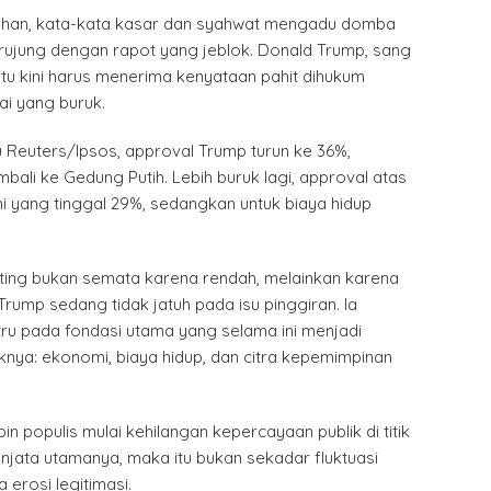
ahan, kata-kata kasar dan syahwat mengadu domba
erujung dengan rapot yang jeblok. Donald Trump, sang
tu kini harus menerima kenyataan pahit dihukum
ai yang buruk.
 Reuters/Ipsos, approval Trump turun ke 36%,
mbali ke Gedung Putih. Lebih buruk lagi, approval atas
yang tinggal 29%, sedangkan untuk biaya hidup
ting bukan semata karena rendah, melainkan karena
Trump sedang tidak jatuh pada isu pinggiran. Ia
ru pada fondasi utama yang selama ini menjadi
knya: ekonomi, biaya hidup, dan citra kepemimpinan
n populis mulai kehilangan kepercayaan publik di titik
njata utamanya, maka itu bukan sekadar fluktuasi
a erosi legitimasi.