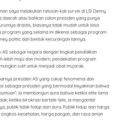
man saya melakukan ratusan kali survei di LSI Denny
la daerah atau bahkan calon presiden yang punya
turunnya drastis, biasanya tidak mudah untuk bisa
da program yang selama ini dikenal sebagai program
ey politic dan bentuk kecurangan lainnya.
 AS sebagai negara dengan tingkat pendidikan
h lebih maju dan modern, pendekatan program
 mungkin sulit untuk menjadi obat mujarab.
arnya presiden AS yang cukup fenomenal dan
mpil sebagai presiden yang bermodal keyakinan bahwa
buntuan”. Ia membangun aura bahwa ketika elite lama
ndak; ketika birokrasi bertele-tele, ia mengambil
, publik tidak hidup dari aura. Publik hidup dari harga
ah, ongkos kesehatan, harga pangan, dan rasa aman