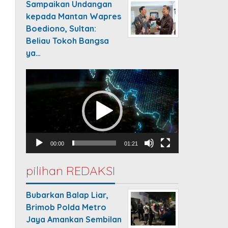
Sampaikan Undangan
kepada Mantan Wapres
Boediono, Sultan:
Beliau Tokoh Bangsa
ya…
Video
Player
00:00
01:21
pilihan REDAKSI
Bubarkan Balap Liar,
Brimob Polda Metro
Jaya Amankan Sembilan