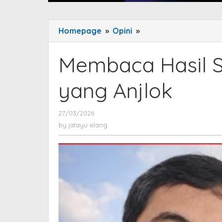
Homepage
»
Opini
»
Membaca
Hasil
Survei
Membaca Hasil S
Donald
Trump
yang Anjlok
yang
Anjlok
27/03/2026
by
jatayu
by
jatayu elang
elang