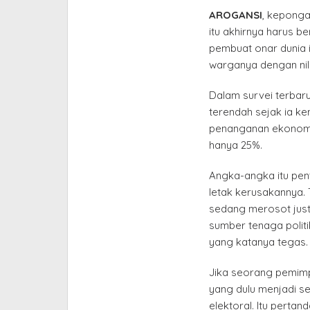
AROGANSI
, kepong
itu akhirnya harus b
pembuat onar dunia i
warganya dengan nil
Dalam survei terbaru
terendah sejak ia ke
penanganan ekonomi 
hanya 25%.
Angka-angka itu pen
letak kerusakannya. 
sedang merosot just
sumber tenaga politi
yang katanya tegas.
Jika seorang pemimpi
yang dulu menjadi se
elektoral. Itu pertand