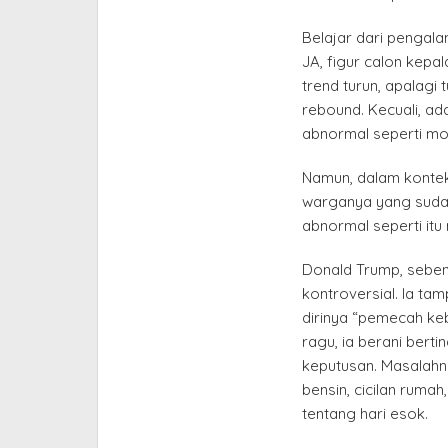
Belajar dari pengala
JA, figur calon kepa
trend turun, apalagi 
rebound. Kecuali, a
abnormal seperti mon
Namun, dalam kontek
warganya yang suda
abnormal seperti itu
Donald Trump, seben
kontroversial. Ia ta
dirinya “pemecah ke
ragu, ia berani berti
keputusan. Masalahnya
bensin, cicilan rum
tentang hari esok.