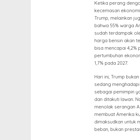
Ketika perang deng
kecemasan ekonomi, 
Trump, melainkan jug
bahwa 55% warga A
sudah terdampak ole
harga bensin akan t
bisa mencapai 4,2% p
pertumbuhan ekonom
1,7% pada 2027.
Hari ini, Trump buka
sedang menghadapi kr
sebagai pemimpin y
dan ditakuti lawan. 
menolak serangan AS 
membuat Amerika kur
dimaksudkan untuk m
beban, bukan prestas