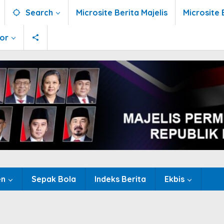
Search
Microsite Berita Majelis
Microsite 
tor
en
Sepak Bola
Indeks Berita
Ekbis