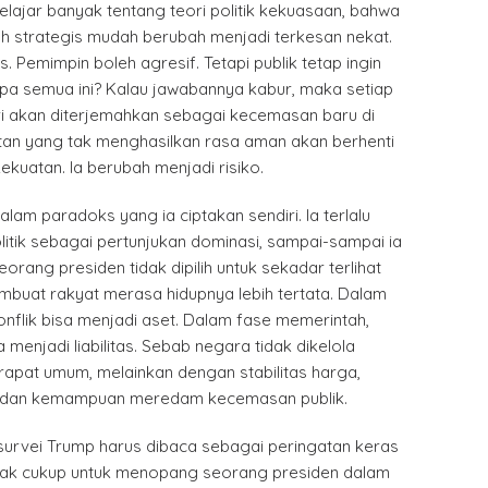
lajar banyak tentang teori politik kekuasaan, bahwa
h strategis mudah berubah menjadi terkesan nekat.
. Pemimpin boleh agresif. Tetapi publik tetap ingin
 apa semua ini? Kalau jawabannya kabur, maka setiap
ri akan diterjemahkan sebagai kecemasan baru di
tan yang tak menghasilkan rasa aman akan berhenti
kuatan. Ia berubah menjadi risiko.
alam paradoks yang ia ciptakan sendiri. Ia terlalu
tik sebagai pertunjukan dominasi, sampai-sampai ia
orang presiden tidak dipilih untuk sekadar terlihat
embuat rakyat merasa hidupnya lebih tertata. Dalam
onflik bisa menjadi aset. Dalam fase memerintah,
menjadi liabilitas. Sebab negara tidak dikelola
rapat umum, melainkan dengan stabilitas harga,
n, dan kemampuan meredam kecemasan publik.
 survei Trump harus dibaca sebagai peringatan keras
idak cukup untuk menopang seorang presiden dalam