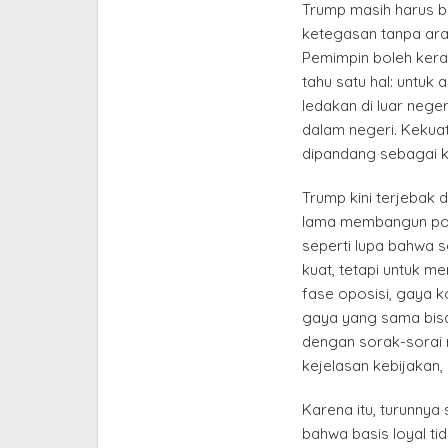
Trump masih harus be
ketegasan tanpa ara
Pemimpin boleh keras
tahu satu hal: untuk
ledakan di luar nege
dalam negeri. Kekua
dipandang sebagai ke
Trump kini terjebak d
lama membangun poli
seperti lupa bahwa se
kuat, tetapi untuk m
fase oposisi, gaya k
gaya yang sama bisa 
dengan sorak-sorai 
kejelasan kebijaka
Karena itu, turunnya
bahwa basis loyal t