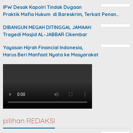
IPW Desak Kapolri Tindak Dugaan
Praktik Mafia Hukum di Bareskrim, Terkait Penan…
DIBANGUN MEGAH DITINGGAL JAMAAH:
Tragedi Masjid AL-JABBAR Cikembar
Yayasan Hijrah Financial Indonesia,
Harus Beri Manfaat Nyata ke Masyarakat
pilihan REDAKSI