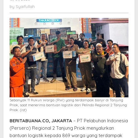
Warga
Syaifullah
by
Syaifullah
Terdampak
Banjir
di
Tanjung
Priok
Sebanyak 11 Rukun Warga (RW) yang terdampak banjir di Tanjung
Priok, saat menerima bantuan logistik dari Pelindo Regional 2 Tanjung
Priok. (ist)
BERITABUANA.CO, JAKARTA
– PT Pelabuhan Indonesia
(Persero) Regional 2 Tanjung Priok menyalurkan
bantuan logistik kepada 869 warga yang terdampak