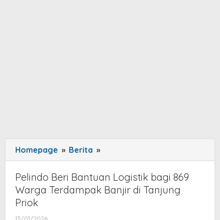
Homepage
»
Berita
»
Pelindo
Beri
Bantuan
Pelindo Beri Bantuan Logistik bagi 869
Logistik
Warga Terdampak Banjir di Tanjung
bagi
Priok
869
13/01/2026
by