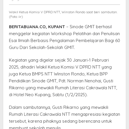
Ilmiah
Bagi
Wakil Ketua Komisi V DPRD NTT, Winston Rondo saat beri sambutan.
Puluhan
(Foto: iir)
Guru
BERITABUANA.CO, KUPANT
– Sinode GMIT berhasil
menggelar kegiatan Workshop Pelatihan dan Penulisan
Esai Ilmiah Berbasis Pengalaman Pembelajaran Bagi 60
Guru Dari Sekolah-Sekolah GMIT.
Kegiatan yang digelar sejak 30 Januari-1 Pebruari
2025, dihadiri Wakil Ketua Komisi V DPRD NTT yang
juga Ketua BMPS NTT Winston Rondo, Ketua BPP
Pendidikan Sinode GMIT, Pdt. Norman Nenohai, Gusti
Rikarno yang mewakili Rumah Literasi Cakrawala NTT,
di Hotel Neo Kupang, Sabtu (1/2/2025).
Dalam sambutannya, Gusti Rikarno yang mewakili
Rumah Literasi Cakrawala NTT mengapresiasi kegiatan
tersebut, karena pihaknya sedang berencana untuk
membuat sekolah menulis.