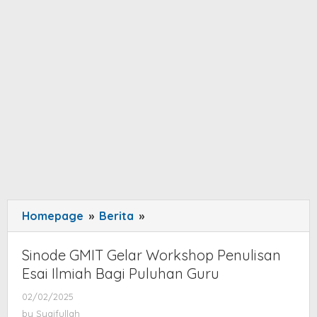
Homepage
»
Berita
»
Sinode
GMIT
Gelar
Sinode GMIT Gelar Workshop Penulisan
Workshop
Esai Ilmiah Bagi Puluhan Guru
Penulisan
02/02/2025
by
Esai
Syaifullah
by
Syaifullah