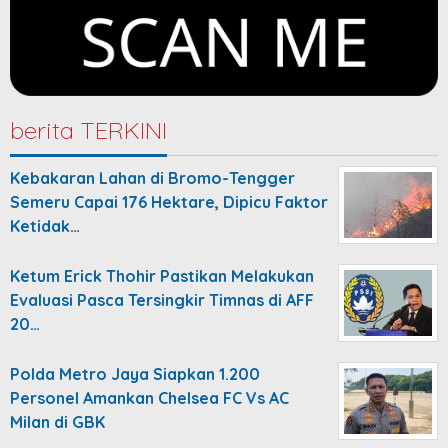
berita TERKINI
Kebakaran Lahan di Bromo-Tengger
Semeru Capai 176 Hektare, Dipicu Faktor
Ketidak…
Ketum Erick Thohir Pastikan Melakukan
Evaluasi Pasca Tersingkir Timnas di AFF
20…
Polda Metro Jaya Siapkan 1.200
Personel Amankan Chelsea FC Vs AC
Milan di GBK