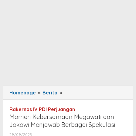
Homepage
»
Berita
»
Momen
Kebersamaan
Megawati
Rakernas IV PDI Perjuangan
dan
Momen Kebersamaan Megawati dan
Jokowi
Jokowi Menjawab Berbagai Spekulasi
Menjawab
29/09/2023
by