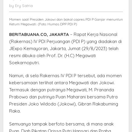
Berbagai
Ery
by
Ery Satria
Spekulasi
Satria
Momen saat Presiden Jokowi dan bakal capres PDI P Ganjar menuntun
Ketum Megawati. (Foto: Humas DPP PDI P)
BERITABUANA.CO, JAKARTA
– Rapat Kerja Nasional
(Rakernas) IV PDI Perjuangan (PDI P) yang diadakan di
JIExpo Kemayoran, Jakarta, Jumat (29/8/2023) telah
resmi dibuka oleh Prof. Dr. (H.C) Megawati
Soekarnoputri.
Namun, di sela Rakernas IV PDI P tersebut, ada momen
kebersamaan terlihat antara Megawati dan Jokowi.
Termasuk dengan putranya Megawati, M. Prananda
Prabowo dan putrinya Puan Maharani bersama Putra
Presiden Joko Widodo (Jokowi), Gibran Rakabuming
Raka.
Semuanya tampak berfoto bersama, di mana anak
Puan, Diah Pikatan Orissa Putri Hapsari dan Praba