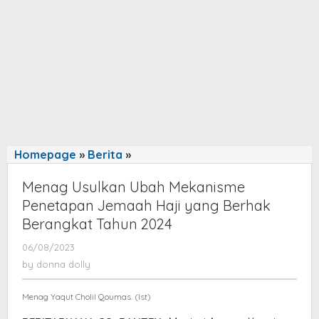
Homepage
»
Berita
»
Menag
Usulkan
Menag Usulkan Ubah Mekanisme
Ubah
Penetapan Jemaah Haji yang Berhak
Mekanisme
Berangkat Tahun 2024
Penetapan
Jemaah
06/08/2023
by
Haji
donna
by
donna dolly
yang
dolly
Berhak
Menag Yaqut Cholil Qoumas. (Ist)
Berangkat