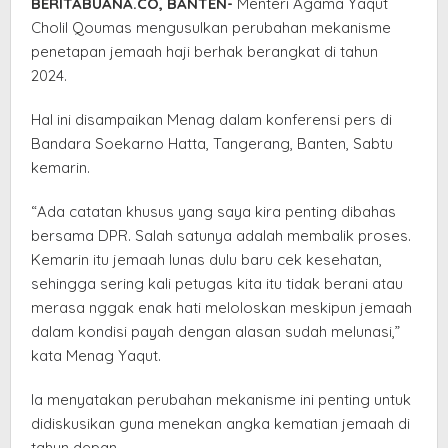
BERITABUANA.CO, BANTEN-
Menteri Agama Yaqut
Tahun
Cholil Qoumas mengusulkan perubahan mekanisme
2024
penetapan jemaah haji berhak berangkat di tahun
2024.
Hal ini disampaikan Menag dalam konferensi pers di
Bandara Soekarno Hatta, Tangerang, Banten, Sabtu
kemarin.
“Ada catatan khusus yang saya kira penting dibahas
bersama DPR. Salah satunya adalah membalik proses.
Kemarin itu jemaah lunas dulu baru cek kesehatan,
sehingga sering kali petugas kita itu tidak berani atau
merasa nggak enak hati meloloskan meskipun jemaah
dalam kondisi payah dengan alasan sudah melunasi,”
kata Menag Yaqut.
Ia menyatakan perubahan mekanisme ini penting untuk
didiskusikan guna menekan angka kematian jemaah di
tahun depan.