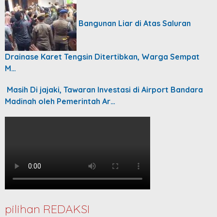
Bangunan Liar di Atas Saluran
Drainase Karet Tengsin Ditertibkan, Warga Sempat
M…
Masih Di jajaki, Tawaran Investasi di Airport Bandara
Madinah oleh Pemerintah Ar…
pilihan REDAKSI