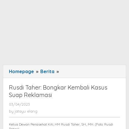
Homepage
»
Berita
»
Rusdi
Taher:
Bongkar
Rusdi Taher: Bongkar Kembali Kasus
Kembali
Suap Reklamasi
Kasus
03/04/2023
by
Suap
jatayu
by
jatayu elang
Reklamasi
elang
Ketua Dewan Penasehat KAI, HM Rusdi Taher, SH., MH. (Foto: Rusdi
Taher)