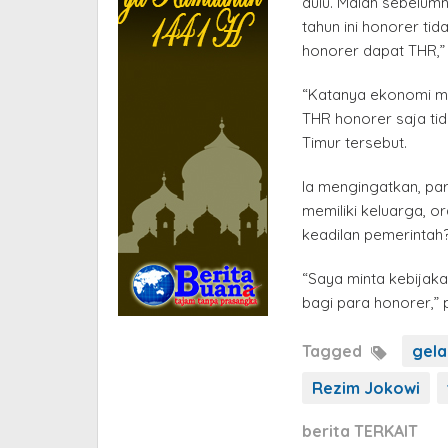
dulu. Malah sebelum
tahun ini honorer ti
honorer dapat THR,” 
“Katanya ekonomi m
THR honorer saja ti
Timur tersebut.
Ia mengingatkan, pa
memiliki keluarga, o
keadilan pemerintah
“Saya minta kebijaka
bagi para honorer,” 
Tagged
gela
Rezim Jokowi
berita TERKAIT