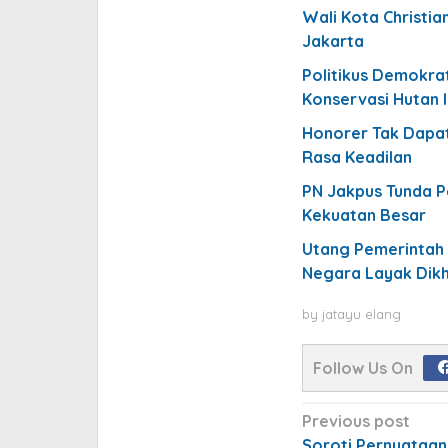
Wali Kota Christi
Jakarta
Politikus Demokra
Konservasi Hutan 
Honorer Tak Dapat
Rasa Keadilan
PN Jakpus Tunda Pe
Kekuatan Besar
Utang Pemerintah 
Negara Layak Dik
by
jatayu elang
Follow Us On
Post
Previous post
Soroti Pernyataan