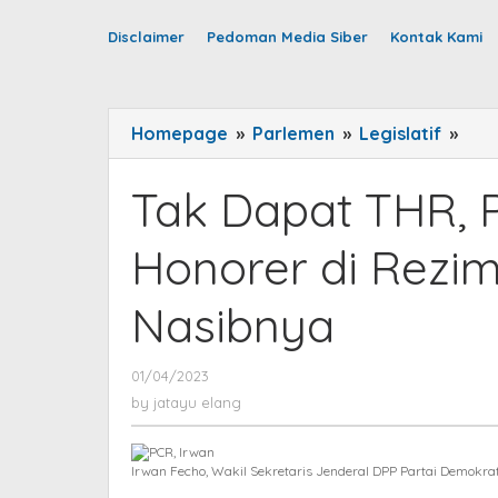
Disclaimer
Pedoman Media Siber
Kontak Kami
Homepage
»
Parlemen
»
Legislatif
»
Tak
Dap
THR
Tak Dapat THR, P
Poli
Dem
Honorer di Rezi
Hon
di
Nasibnya
Rez
Jok
Kian
01/04/2023
by
jatayu
Gel
by
jatayu elang
elang
Nas
Irwan Fecho, Wakil Sekretaris Jenderal DPP Partai Demokra