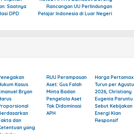
tan: Saatnya
Rancangan UU Perlindungan
lasi DPD
Pelajar Indonesia di Luar Negeri
Penegakan
RUU Perampasan
Harga Pertamax
Hukum Kasus
Aset: Gus Falah
Turun per Agustu
Emanuel Bryan
Minta Badan
2026, Christiany
Harus
Pengelola Aset
Eugenia Paruntu
Proporsional
Tak Didominasi
Sebut Kebijakan
Berdasarkan
APH
Energi Kian
Fakta dan
Responsif
Ketentuan yang