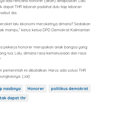
nya ada rencana honorer (akan) dihapuskan. Lalu
dak dapat THR lebaran padahal dulu tiap lebaran
sebut dia.
eroket lalu ekonomi meroketnya dimana? Sediakan
dak mampu,” ketus ketua DPD Demokrat Kalimantan
ra pekerja honorer merupakan anak bangsa yang
rang tua. Lalu, dimana rasa kemanusiaan dan rasa
?
n pemerintah ini dibatalkan. Harus ada solusi THR
pungkasnya. (Jal)
p nasibnya
Honorer
politikus demokrat
tak dapat thr