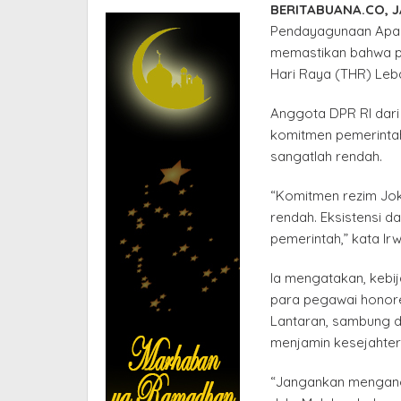
BERITABUANA.CO, 
Pendayagunaan Apar
memastikan bahwa p
Hari Raya (THR) Leb
Anggota DPR RI dari
komitmen pemerintah
sangatlah rendah.
“Komitmen rezim Jok
rendah. Eksistensi da
pemerintah,” kata Ir
Ia mengatakan, kebi
para pegawai honore
Lantaran, sambung di
menjamin kesejahter
“Jangankan mengangka