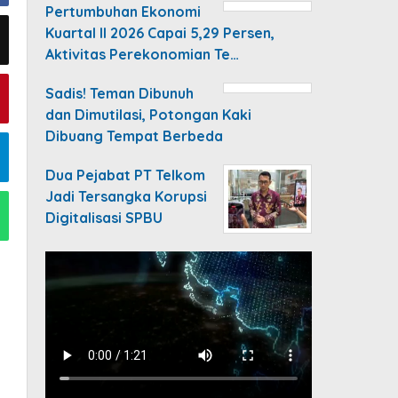
Pertumbuhan Ekonomi
Kuartal II 2026 Capai 5,29 Persen,
Aktivitas Perekonomian Te…
Sadis! Teman Dibunuh
dan Dimutilasi, Potongan Kaki
Dibuang Tempat Berbeda
Dua Pejabat PT Telkom
Jadi Tersangka Korupsi
Digitalisasi SPBU