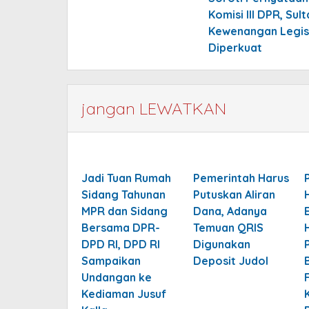
navigation
Komisi III DPR, Sul
Kewenangan Legis
Diperkuat
jangan LEWATKAN
Jadi Tuan Rumah
Pemerintah Harus
Sidang Tahunan
Putuskan Aliran
MPR dan Sidang
Dana, Adanya
Bersama DPR-
Temuan QRIS
DPD RI, DPD RI
Digunakan
Sampaikan
Deposit Judol
Undangan ke
Kediaman Jusuf