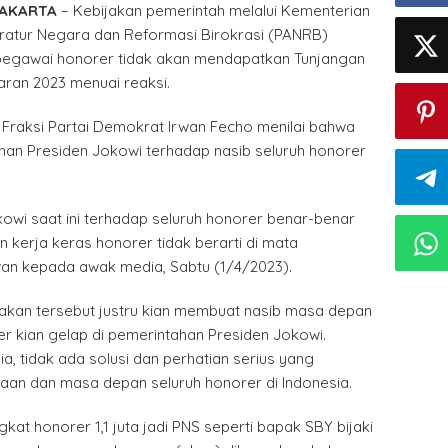
JAKARTA
– Kebijakan pemerintah melalui Kementerian
atur Negara dan Reformasi Birokrasi (PANRB)
egawai honorer tidak akan mendapatkan Tunjangan
aran 2023 menuai reaksi.
 Fraksi Partai Demokrat Irwan Fecho menilai bahwa
an Presiden Jokowi terhadap nasib seluruh honorer
owi saat ini terhadap seluruh honorer benar-benar
n kerja keras honorer tidak berarti di mata
wan kepada awak media, Sabtu (1/4/2023).
jakan tersebut justru kian membuat nasib masa depan
r kian gelap di pemerintahan Presiden Jokowi.
a, tidak ada solusi dan perhatian serius yang
aan dan masa depan seluruh honorer di Indonesia.
t honorer 1,1 juta jadi PNS seperti bapak SBY bijaki