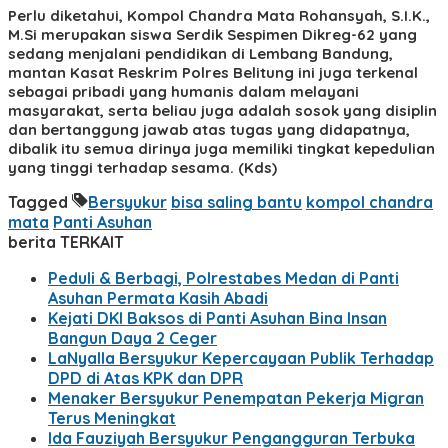
Perlu diketahui, Kompol Chandra Mata Rohansyah, S.I.K.,
M.Si merupakan siswa Serdik Sespimen Dikreg-62 yang
sedang menjalani pendidikan di Lembang Bandung,
mantan Kasat Reskrim Polres Belitung ini juga terkenal
sebagai pribadi yang humanis dalam melayani
masyarakat, serta beliau juga adalah sosok yang disiplin
dan bertanggung jawab atas tugas yang didapatnya,
dibalik itu semua dirinya juga memiliki tingkat kepedulian
yang tinggi terhadap sesama. (Kds)
Tagged
Bersyukur
bisa saling bantu
kompol chandra
mata
Panti Asuhan
berita TERKAIT
Peduli & Berbagi, Polrestabes Medan di Panti
Asuhan Permata Kasih Abadi
Kejati DKI Baksos di Panti Asuhan Bina Insan
Bangun Daya 2 Ceger
LaNyalla Bersyukur Kepercayaan Publik Terhadap
DPD di Atas KPK dan DPR
Menaker Bersyukur Penempatan Pekerja Migran
Terus Meningkat
Ida Fauziyah Bersyukur Pengangguran Terbuka