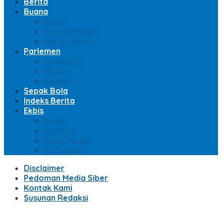
Berita
Buana
Sosial
Entertainment
Haji & Umroh
Parlemen
Legislatif
Majelis
Senator
Sepak Bola
Indeks Berita
Ekbis
Bisnis
Moneter
Pasar Modal
Perbankan
Disclaimer
Pedoman Media Siber
Kontak Kami
Susunan Redaksi