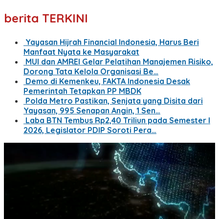
berita TERKINI
Yayasan Hijrah Financial Indonesia, Harus Beri
Manfaat Nyata ke Masyarakat
MUI dan AMREI Gelar Pelatihan Manajemen Risiko,
Dorong Tata Kelola Organisasi Be…
Demo di Kemenkeu, FAKTA Indonesia Desak
Pemerintah Tetapkan PP MBDK
Polda Metro Pastikan, Senjata yang Disita dari
Yayasan, 995 Senapan Angin, 1 Sen…
Laba BTN Tembus Rp2,40 Triliun pada Semester I
2026, Legislator PDIP Soroti Pera…