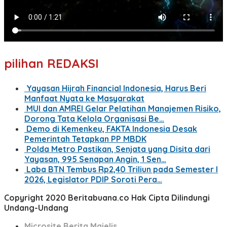
pilihan REDAKSI
Yayasan Hijrah Financial Indonesia, Harus Beri
Manfaat Nyata ke Masyarakat
MUI dan AMREI Gelar Pelatihan Manajemen Risiko,
Dorong Tata Kelola Organisasi Be…
Demo di Kemenkeu, FAKTA Indonesia Desak
Pemerintah Tetapkan PP MBDK
Polda Metro Pastikan, Senjata yang Disita dari
Yayasan, 995 Senapan Angin, 1 Sen…
Laba BTN Tembus Rp2,40 Triliun pada Semester I
2026, Legislator PDIP Soroti Pera…
Copyright 2020 Beritabuana.co Hak Cipta Dilindungi
Undang-Undang
Microsite Berita Majelis