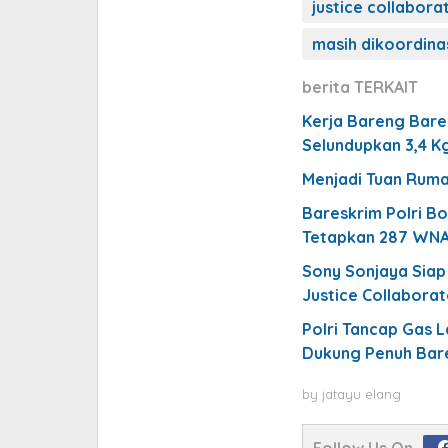
justice collabora
masih dikoordina
berita TERKAIT
Kerja Bareng Bare
Selundupkan 3,4 Kg
Menjadi Tuan Rumah
Bareskrim Polri Bo
Tetapkan 287 WNA
Sony Sonjaya Sia
Justice Collaborat
Polri Tancap Gas 
Dukung Penuh Bare
by
jatayu elang
Follow Us On