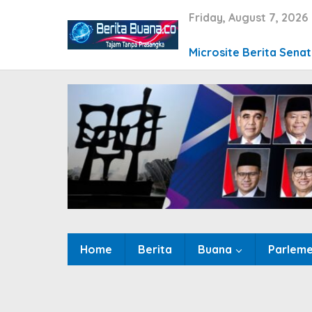
Skip
Friday, August 7, 2026
to
content
Microsite Berita Sena
Home
Berita
Buana
Parlem