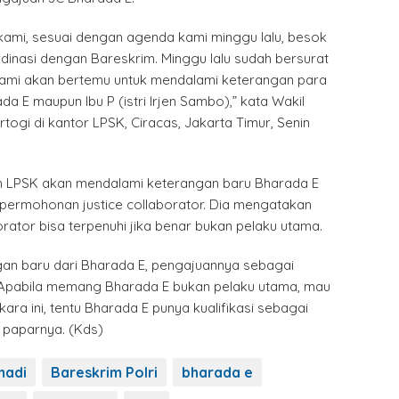
u kami, sesuai dengan agenda kami minggu lalu, besok
dinasi dengan Bareskrim. Minggu lalu sudah bersurat
ami akan bertemu untuk mendalami keterangan para
a E maupun Ibu P (istri Irjen Sambo),” kata Wakil
togi di kantor LPSK, Ciracas, Jakarta Timur, Senin
 LPSK akan mendalami keterangan baru Bharada E
permohonan justice collaborator. Dia mengatakan
orator bisa terpenuhi jika benar bukan pelaku utama.
an baru dari Bharada E, pengajuannya sebagai
r. Apabila memang Bharada E bukan pelaku utama, mau
ra ini, tentu Bharada E punya kualifikasi sebagai
” paparnya. (Kds)
madi
Bareskrim Polri
bharada e