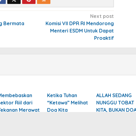
Next post
ng Bermata
Komisi VII DPR RI Mendorong
Menteri ESDM Untuk Dapat
Proaktif
Membebaskan
Ketika Tuhan
ALLAH SEDANG
sektor Riil dari
“Ketawa” Melihat
NUNGGU TOBAT
Tekanan Merawat
Doa Kita
KITA, BUKAN DO
Independensi
KITA: Zikir dan
Bank Central
Doa Kebangsaa
di Monas, 1