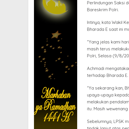
Perlindungan Saksi 
Bareskrim Polri.
Intinya, kata Wakil
Bharada E saat ini ma
“Yang jelas kami har
masih terus melakuk
Polri, Selasa (9/8/20
Achmadi mengatakan
terhadap Bharada E. 
“Ya sekarang kan, Bh
upaya-upaya kepada p
melakukan pendalama
itu. Masih wewenang 
Sebelumnya, LPSK m
tindak lanjut atas p