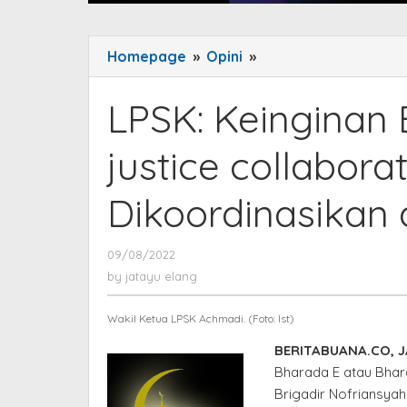
Homepage
»
Opini
»
LPSK:
Keinginan
Bharada
LPSK: Keinginan
E
Menjadi
justice collabora
justice
collaborator
Dikoordinasikan
Masih
Dikoordinasikan
dengan
09/08/2022
by
jatayu
Bareskrim
by
jatayu elang
elang
Wakil Ketua LPSK Achmadi. (Foto: Ist)
BERITABUANA.CO, 
Bharada E atau Bhara
Brigadir Nofriansya