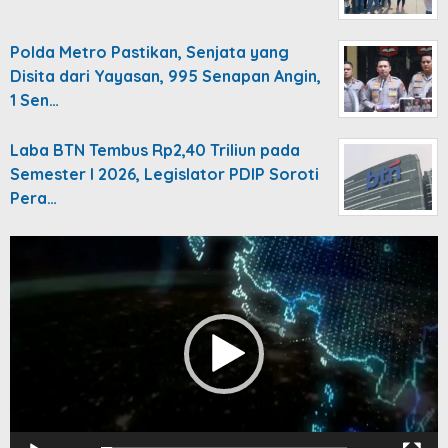
Polda Metro Pastikan, Senjata yang
Disita dari Yayasan, 995 Senapan Angin,
1 Sen…
Laba BTN Tembus Rp2,40 Triliun pada
Semester I 2026, Legislator PDIP Soroti
Pera…
Video
Player