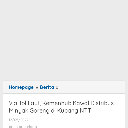
Homepage
»
Berita
»
Via
Tol
Laut,
Via Tol Laut, Kemenhub Kawal Distribusi
Kemenhub
Minyak Goreng di Kupang NTT
Kawal
12/05/2022
by
Distribusi
jatayu
by
jatayu elang