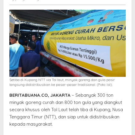
Minyak
elang
Goreng
di
Kupang
NTT
Setiba di Kupang NTT via Tol laut, minyak goreng dan gula pasir
langsung didistribusikan ke pasar-pasar tradisional. (Foto: Ist).
BERITABUANA.CO, JAKARTA
– Sebanyak 300 ton
minyak goreng curah dan 800 ton gula yang diangkut
secara khusus oleh Tol Laut telah tiba di Kupang, Nusa
Tenggara Timur (NTT), dan siap untuk didistribusikan
kepada masyarakat.