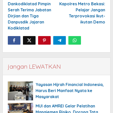
navigation
Dankodiklatad Pimpin
Kapolres Metro Bekasi:
Serah Terima Jabatan
Pelajar Jangan
Dirjian dan Tiga
Terprovokasi Ikut-
Danpusdik Jajaran
ikutan Demo
Kodiklatad
jangan LEWATKAN
Yayasan Hijrah Financial Indonesia,
Harus Beri Manfaat Nyata ke
Masyarakat
MUI dan AMREI Gelar Pelatihan
Manajemen Risiko, Dorong Tata