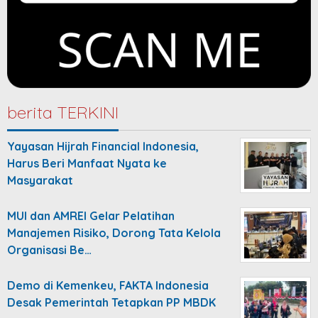
berita TERKINI
Yayasan Hijrah Financial Indonesia,
Harus Beri Manfaat Nyata ke
Masyarakat
MUI dan AMREI Gelar Pelatihan
Manajemen Risiko, Dorong Tata Kelola
Organisasi Be…
Demo di Kemenkeu, FAKTA Indonesia
Desak Pemerintah Tetapkan PP MBDK