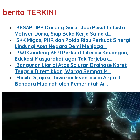
berita TERKINI
BKSAP DPR Dorong Garut Jadi Pusat Industri
Vetiver Dunia, Siap Buka Kerja Sama d…
SKK Migas, PHR dan Polda Riau Perkuat Sinergi
Lindungi Aset Negara Demi Menjaga …
PWI Gandeng AFPI Perkuat Literasi Keuangan,
Edukasi Masyarakat agar Tak Terjebak…
Bangunan Liar di Atas Saluran Drainase Karet
Tengsin Ditertibkan, Warga Sempat M…
Masih Di jajaki, Tawaran Investasi di Airport
Bandara Madinah oleh Pemerintah Ar…