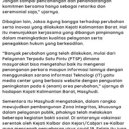
Jangan sampai pencanangan dan penandatangan
komitmen bersama hanya sebagai retorika dan
seremonial saja,” ujarnya.
Dibagian lain, Jaksa Agung bangga terhadap perubahan
serta inovasi yang dilakukan Kejati Kalimantan Barat. Hal
itu menunjukkan kerjasama yang dibangun pimpinannya
dalam meningkatkan kualitas pelayanan serta
penegakkan hukum yang berkeadilan.
“Banyak perubahan yang telah dilakukan, mulai dari
Pelayanan Terpadu Satu Pintu (PTSP) dimana
masyarakat bisa mengetahui baik itu mengenai
penanganan perkara maupun informasi lainnya dengan
menggunakan sarana Informasi Teknologi (IT) yaitu
media center yang berbasis website dengan penguatan
peningkatan pada 6 (enam) area perubahan,” ujarnya di
hadapan Kajati Kalimantan Barat, Masyhudi.
Sementara itu Masyhudi mengatakan, dalam rangka
mewujudkan pembangunan Zona Integritas, khususnya
dalam pelayanan publik, pihaknya telah melakukan
beberapa kegiatan bakti sosial. Di antaranya vaksinasi
serentak oleh Kejati Kalbar dan Kejari/Cabjari se-Kalbar
guna mencegah penyebaran virus covid 19. Selain itu juga