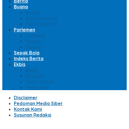
Berita
Buana
Sosial
Entertainment
Haji & Umroh
Parlemen
Legislatif
Majelis
Senator
Sepak Bola
Indeks Berita
Ekbis
Bisnis
Moneter
Pasar Modal
Perbankan
Disclaimer
Pedoman Media Siber
Kontak Kami
Susunan Redaksi