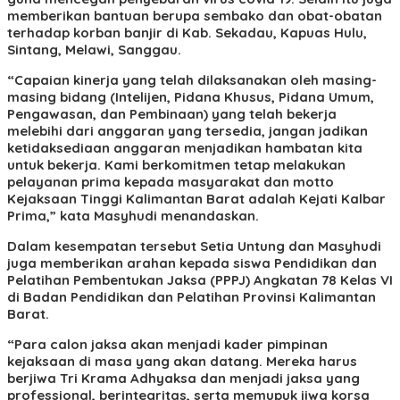
memberikan bantuan berupa sembako dan obat-obatan
terhadap korban banjir di Kab. Sekadau, Kapuas Hulu,
Sintang, Melawi, Sanggau.
“Capaian kinerja yang telah dilaksanakan oleh masing-
masing bidang (Intelijen, Pidana Khusus, Pidana Umum,
Pengawasan, dan Pembinaan) yang telah bekerja
melebihi dari anggaran yang tersedia, jangan jadikan
ketidaksediaan anggaran menjadikan hambatan kita
untuk bekerja. Kami berkomitmen tetap melakukan
pelayanan prima kepada masyarakat dan motto
Kejaksaan Tinggi Kalimantan Barat adalah Kejati Kalbar
Prima,” kata Masyhudi menandaskan.
Dalam kesempatan tersebut Setia Untung dan Masyhudi
juga memberikan arahan kepada siswa Pendidikan dan
Pelatihan Pembentukan Jaksa (PPPJ) Angkatan 78 Kelas VI
di Badan Pendidikan dan Pelatihan Provinsi Kalimantan
Barat.
“Para calon jaksa akan menjadi kader pimpinan
kejaksaan di masa yang akan datang. Mereka harus
berjiwa Tri Krama Adhyaksa dan menjadi jaksa yang
professional, berintegritas, serta memupuk jiwa korsa