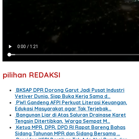
pilihan REDAKSI
BKSAP DPR Dorong Garut Jadi Pusat Industri
Vetiver Dunia, Siap Buka Kerja Sama d…
PWI Gandeng AFPI Perkuat Literasi Keuangan,
Edukasi Masyarakat agar Tak Terjebak…
Bangunan Liar di Atas Saluran Drainase Karet
Tengsin Ditertibkan, Warga Sempat M…
Ketua MPR, DPR, DPD RI Rapat Bareng Bahas
Sidang Tahunan MPR dan Sidang Bersama …