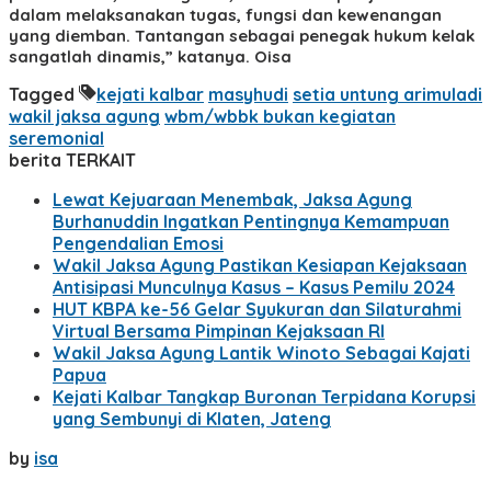
dalam melaksanakan tugas, fungsi dan kewenangan
yang diemban. Tantangan sebagai penegak hukum kelak
sangatlah dinamis,” katanya. Oisa
Tagged
kejati kalbar
masyhudi
setia untung arimuladi
wakil jaksa agung
wbm/wbbk bukan kegiatan
seremonial
berita TERKAIT
Lewat Kejuaraan Menembak, Jaksa Agung
Burhanuddin Ingatkan Pentingnya Kemampuan
Pengendalian Emosi
Wakil Jaksa Agung Pastikan Kesiapan Kejaksaan
Antisipasi Munculnya Kasus – Kasus Pemilu 2024
HUT KBPA ke-56 Gelar Syukuran dan Silaturahmi
Virtual Bersama Pimpinan Kejaksaan RI
Wakil Jaksa Agung Lantik Winoto Sebagai Kajati
Papua
Kejati Kalbar Tangkap Buronan Terpidana Korupsi
yang Sembunyi di Klaten, Jateng
by
isa