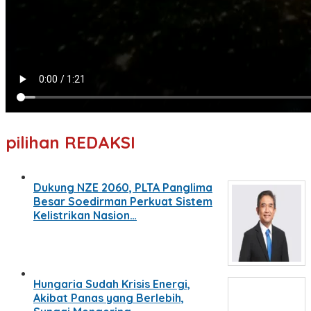
pilihan REDAKSI
Dukung NZE 2060, PLTA Panglima
Besar Soedirman Perkuat Sistem
Kelistrikan Nasion…
Hungaria Sudah Krisis Energi,
Akibat Panas yang Berlebih,