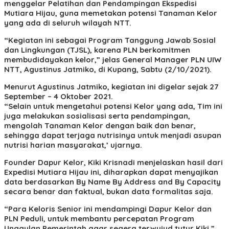
menggelar Pelatihan dan Pendampingan Ekspedisi
Mutiara Hijau, guna memetakan potensi Tanaman Kelor
yang ada di seluruh wilayah NTT.
“Kegiatan ini sebagai Program Tanggung Jawab Sosial
dan Lingkungan (TJSL), karena PLN berkomitmen
membudidayakan kelor,” jelas General Manager PLN UIW
NTT, Agustinus Jatmiko, di Kupang, Sabtu (2/10/2021).
Menurut Agustinus Jatmiko, kegiatan ini digelar sejak 27
September – 4 Oktober 2021.
“Selain untuk mengetahui potensi Kelor yang ada, Tim ini
juga melakukan sosialisasi serta pendampingan,
mengolah Tanaman Kelor dengan baik dan benar,
sehingga dapat terjaga nutrisinya untuk menjadi asupan
nutrisi harian masyarakat,’ ujarnya.
Founder Dapur Kelor, Kiki Krisnadi menjelaskan hasil dari
Expedisi Mutiara Hijau ini, diharapkan dapat menyajikan
data berdasarkan By Name By Address and By Capacity
secara benar dan faktual, bukan data formalitas saja.
“Para Keloris Senior ini mendampingi Dapur Kelor dan
PLN Peduli, untuk membantu percepatan Program
Unggulan Pemerintah agar segera terwujud tutur Kiki,”