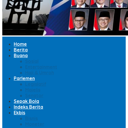
Home
Berita
Buana
Sosial
Entertainment
Haji & Umroh
Parlemen
Legislatif
Majelis
Senator
Sepak Bola
Indeks Berita
Ekbis
Bisnis
Moneter