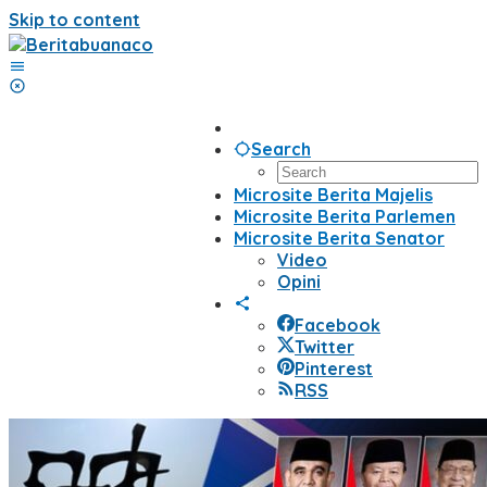
Skip to content
Search
Microsite Berita Majelis
Microsite Berita Parlemen
Microsite Berita Senator
Video
Opini
Facebook
Twitter
Pinterest
RSS