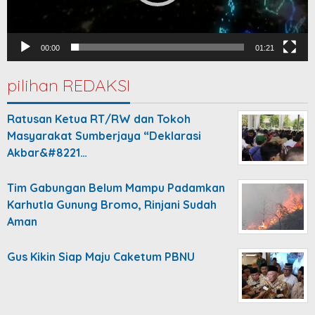
00:00
01:21
pilihan REDAKSI
Ratusan Ketua RT/RW dan Tokoh
Masyarakat Sumberjaya “Deklarasi
Akbar&#8221…
Tim Gabungan Belum Mampu Padamkan
Karhutla Gunung Bromo, Rinjani Sudah
Aman
Gus Kikin Siap Maju Caketum PBNU