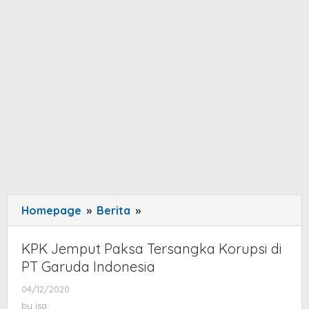
Homepage
»
Berita
»
KPK
Jemput
Paksa
KPK Jemput Paksa Tersangka Korupsi di
Tersangka
PT Garuda Indonesia
Korupsi
04/12/2020
by
di
isa
by
isa