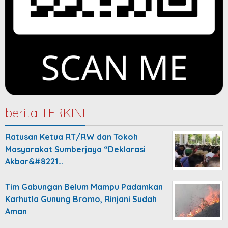
berita TERKINI
Ratusan Ketua RT/RW dan Tokoh
Masyarakat Sumberjaya “Deklarasi
Akbar&#8221…
Tim Gabungan Belum Mampu Padamkan
Karhutla Gunung Bromo, Rinjani Sudah
Aman