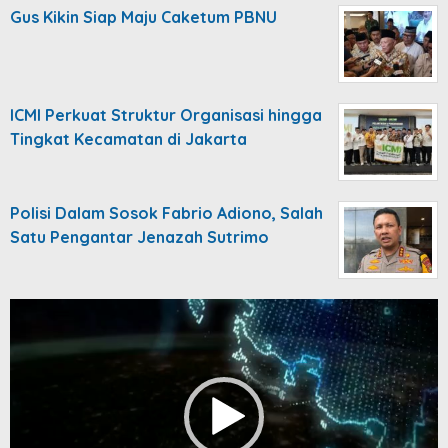
Gus Kikin Siap Maju Caketum PBNU
ICMI Perkuat Struktur Organisasi hingga
Tingkat Kecamatan di Jakarta
Polisi Dalam Sosok Fabrio Adiono, Salah
Satu Pengantar Jenazah Sutrimo
Video
Player