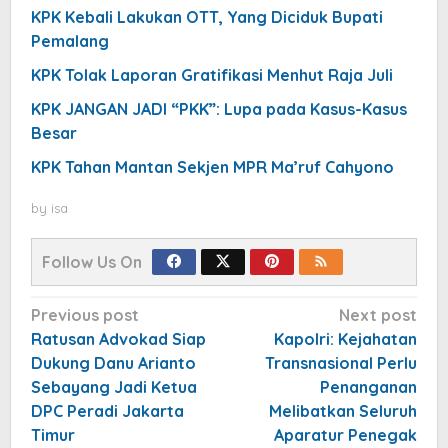
KPK Kebali Lakukan OTT, Yang Diciduk Bupati
Pemalang
KPK Tolak Laporan Gratifikasi Menhut Raja Juli
KPK JANGAN JADI “PKK”: Lupa pada Kasus-Kasus
Besar
KPK Tahan Mantan Sekjen MPR Ma’ruf Cahyono
by
isa
Follow Us On
Post
Previous post
Next post
navigation
Ratusan Advokad Siap
Kapolri: Kejahatan
Dukung Danu Arianto
Transnasional Perlu
Sebayang Jadi Ketua
Penanganan
DPC Peradi Jakarta
Melibatkan Seluruh
Timur
Aparatur Penegak