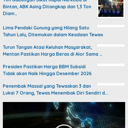
Bintan, ABK Asing Ditangkap dan 1,3 Ton
Diam…
Lima Pendaki Gunung yang Hilang Satu
Tahun Lalu, Ditemukan dalam Keadaan Tewas
Turun Tangan Atasi Keluhan Masyarakat,
Mentan Pastikan Harga Beras di Alor Sama …
Presiden Pastikan Harga BBM Subsidi
Tidak akan Naik Hingga Desember 2026
Penembak Massal yang Tewaskan 3 dan
Lukai 7 Orang, Tewas Menembak Diri Sendiri d…
Video
Player