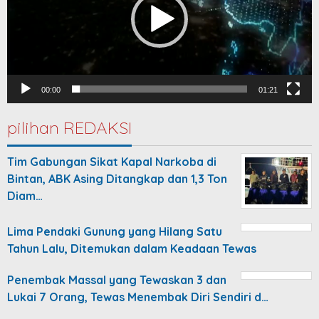
00:00
01:21
pilihan REDAKSI
Tim Gabungan Sikat Kapal Narkoba di
Bintan, ABK Asing Ditangkap dan 1,3 Ton
Diam…
Lima Pendaki Gunung yang Hilang Satu
Tahun Lalu, Ditemukan dalam Keadaan Tewas
Penembak Massal yang Tewaskan 3 dan
Lukai 7 Orang, Tewas Menembak Diri Sendiri d…