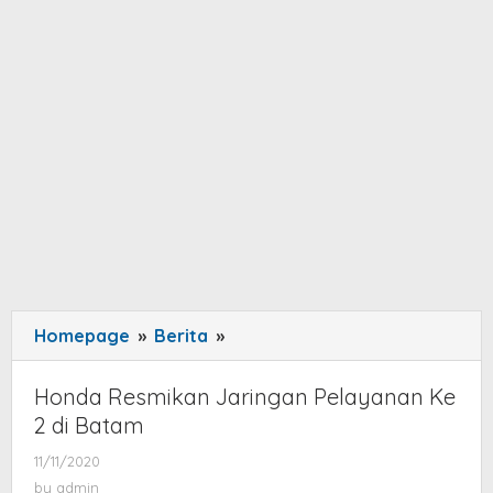
Homepage
»
Berita
»
Honda
Resmikan
Jaringan
Honda Resmikan Jaringan Pelayanan Ke
Pelayanan
2 di Batam
Ke
11/11/2020
by
2
admin
by
admin