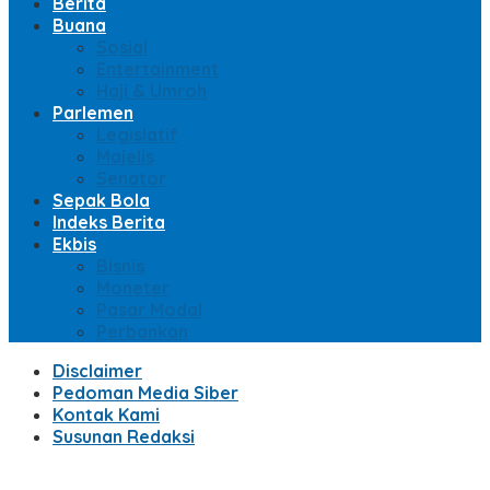
Berita
Buana
Sosial
Entertainment
Haji & Umroh
Parlemen
Legislatif
Majelis
Senator
Sepak Bola
Indeks Berita
Ekbis
Bisnis
Moneter
Pasar Modal
Perbankan
Disclaimer
Pedoman Media Siber
Kontak Kami
Susunan Redaksi