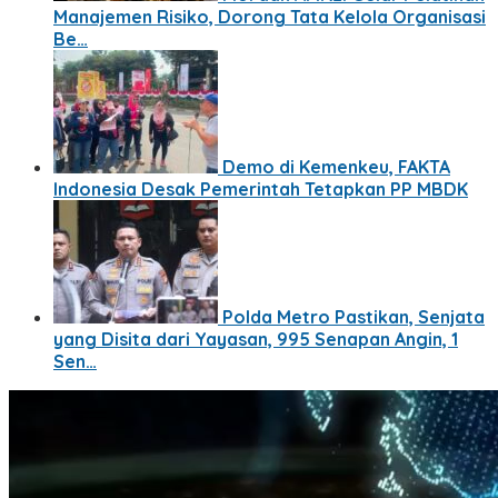
Manajemen Risiko, Dorong Tata Kelola Organisasi
Be…
Demo di Kemenkeu, FAKTA
Indonesia Desak Pemerintah Tetapkan PP MBDK
Polda Metro Pastikan, Senjata
yang Disita dari Yayasan, 995 Senapan Angin, 1
Sen…