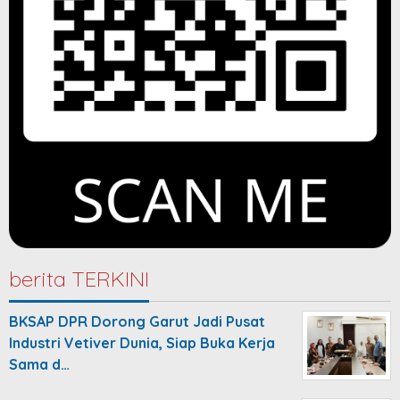
berita TERKINI
BKSAP DPR Dorong Garut Jadi Pusat
Industri Vetiver Dunia, Siap Buka Kerja
Sama d…