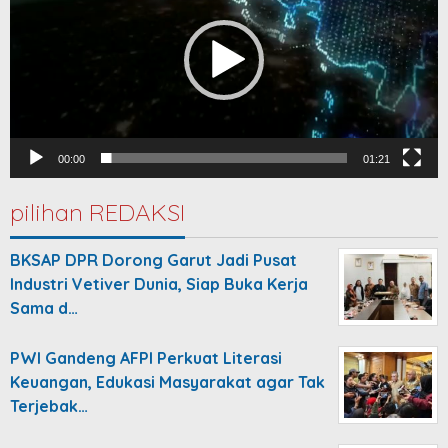
00:00
01:21
pilihan REDAKSI
BKSAP DPR Dorong Garut Jadi Pusat
Industri Vetiver Dunia, Siap Buka Kerja
Sama d…
PWI Gandeng AFPI Perkuat Literasi
Keuangan, Edukasi Masyarakat agar Tak
Terjebak…