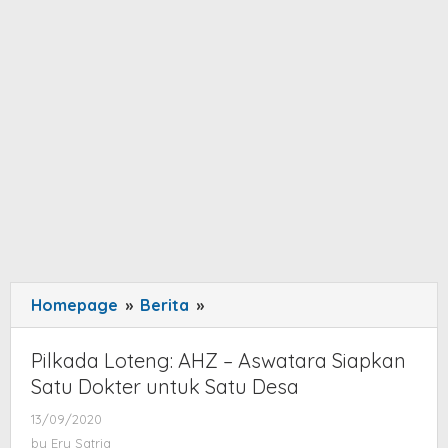
Homepage
»
Berita
»
Pilkada
Loteng:
AHZ
Pilkada Loteng: AHZ – Aswatara Siapkan
–
Satu Dokter untuk Satu Desa
Aswatara
13/09/2020
by
Siapkan
Ery
by
Ery Satria