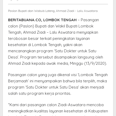
Satu
Satria
Dokter
Paslon Bupati dan Wabub Loteng, Ahmad Ziadi - Lalu Aswatara.
untuk
Satu
BERITABUANA.CO, LOMBOK TENGAH
– Pasangan
Desa
calon (Paslon) Bupati dan Wakil Bupati Lombok
Tengah, Ahmad Ziadi – Lalu Aswatara menyiapkan
terobosan besar terkait peningkatan layanan
kesehatan di Lombok Tengah, yakni akan
mencanangkan program ‘Satu Dokter untuk Satu
Desa’. Program tersebut disampaikan langsung oleh
Ahmad Ziadi kepada awak media, Minggu (13/9/2020).
Pasangan calon yang juga dikenal visi ‘Lombok Tengah
Berjamaah’ ini menyampaikan bahwa bila terpilih, maka
program ‘Satu Dokter untuk Satu Desa’ akan menjadi
salah satu program kerja prioritas.
“Kami dari pasangan calon Ziadi-Aswatara mencoba
meningkatkan kualitas layanan kesehatan di Kabupaten