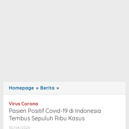
Homepage
»
Berita
»
Pasien
Positif
Covid-
Virus Corona
19
Pasien Positif Covid-19 di Indonesia
di
Tembus Sepuluh Ribu Kasus
Indonesia
30/04/2020
by