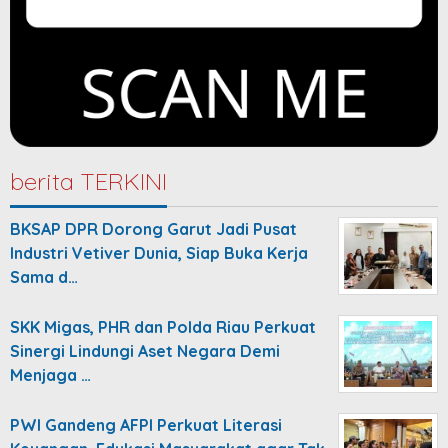
berita TERKINI
BKSAP DPR Dorong Garut Jadi Pusat
Industri Vetiver Dunia, Siap Buka Kerja
Sama d…
SKK Migas, PHR dan Polda Riau Perkuat
Sinergi Lindungi Aset Negara Demi
Menjaga …
PWI Gandeng AFPI Perkuat Literasi