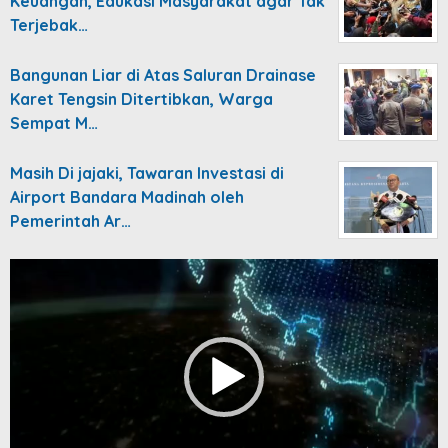
Keuangan, Edukasi Masyarakat agar Tak
Terjebak…
Bangunan Liar di Atas Saluran Drainase
Karet Tengsin Ditertibkan, Warga
Sempat M…
Masih Di jajaki, Tawaran Investasi di
Airport Bandara Madinah oleh
Pemerintah Ar…
Video
Player