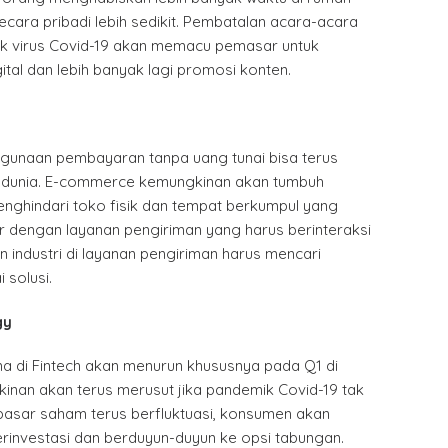
cara pribadi lebih sedikit. Pembatalan acara-acara
k virus Covid-19 akan memacu pemasar untuk
gital dan lebih banyak lagi promosi konten.
unaan pembayaran tanpa uang tunai bisa terus
h dunia. E-commerce kemungkinan akan tumbuh
ghindari toko fisik dan tempat berkumpul yang
r dengan layanan pengiriman yang harus berinteraksi
n industri di layanan pengiriman harus mencari
i solusi.
gy
a di Fintech akan menurun khususnya pada Q1 di
kinan akan terus merusut jika pandemik Covid-19 tak
 pasar saham terus berfluktuasi, konsumen akan
erinvestasi dan berduyun-duyun ke opsi tabungan.