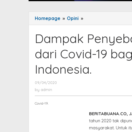
Homepage
»
Opini
»
Dampak
Penyebaran
dan
Dampak Penyebar
Peluang
Bisnis
dari Covid-19 bagi
dari
Covid-
Indonesia.
19
bagi
Sektor
09/04/2020
by
admin
Industri
by
admin
di
Indonesia.
Covid-19.
BERITABUANA.CO, 
tahun 2020 tak dipu
masyarakat. Untuk it