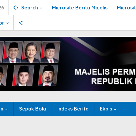
26
Search
Microsite Berita Majelis
Microsi
or
en
Sepak Bola
Indeks Berita
Ekbis