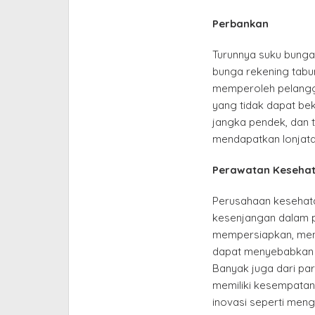
Perbankan
Turunnya suku bunga
bunga rekening tabu
memperoleh pelang
yang tidak dapat be
jangka pendek, dan t
mendapatkan lonjata
Perawatan Keseha
Perusahaan kesehata
kesenjangan dalam 
mempersiapkan, men
dapat menyebabkan p
Banyak juga dari pa
memiliki kesempatan
inovasi seperti meng