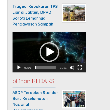
Tragedi Kebakaran TPS
Liar di Jaktim, DPRD
Soroti Lemahnya
Pengawasan Sampah
Video
Player
00:00
01:21
pilihan REDAKSI
ASDP Terapkan Standar
Baru Keselamatan
Nasional