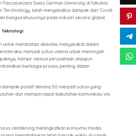
 Pascasarjana Swiss German University di fakultas
on Terchnology, telah menganalisa dampak dari Covid-
an bangsa khususnya pada industri secara global.
 Teknologi
h untuk membatasi aktivitas masyarakat dalam
erinteraksi menjadi solusi utama untuk mencegah
mpaknya, hampir semua perusahaan ataupun
mbatalkan berbagai proses penting dalam
erdampak positif dimana 5G menjadi solusi yang
utuhan dan mempercepat kebutuhan komunikasi via
9virus cenderung meningkatkan konsumsi media
g-orang menghabiskan lebih banyak waktu di rumah