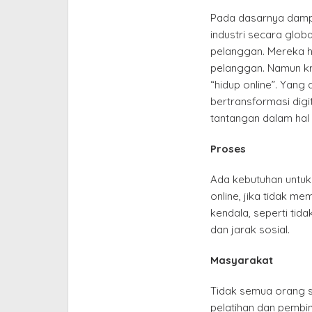
Pada dasarnya dampa
industri secara glo
pelanggan. Mereka h
pelanggan. Namun kri
“hidup online”. Yan
bertransformasi digit
tantangan dalam hal i
Proses
Ada kebutuhan untuk
online, jika tidak 
kendala, seperti tid
dan jarak sosial.
Masyarakat
Tidak semua orang sia
pelatihan dan pembin