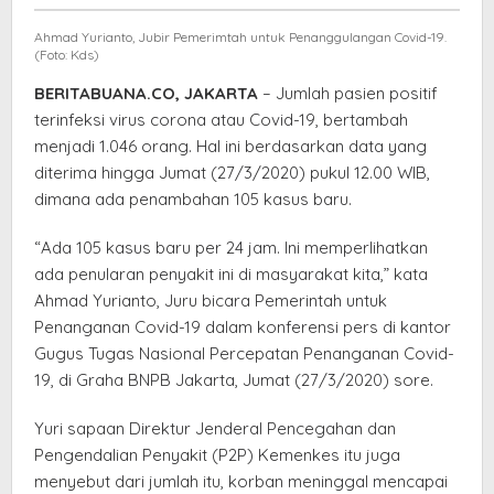
Satria
87,
Ahmad Yurianto, Jubir Pemerimtah untuk Penanggulangan Covid-19.
dan
(Foto: Kds)
Sembuh
BERITABUANA.CO, JAKARTA
– Jumlah pasien positif
46
terinfeksi virus corona atau Covid-19, bertambah
Orang
menjadi 1.046 orang. Hal ini berdasarkan data yang
diterima hingga Jumat (27/3/2020) pukul 12.00 WIB,
dimana ada penambahan 105 kasus baru.
“Ada 105 kasus baru per 24 jam. Ini memperlihatkan
ada penularan penyakit ini di masyarakat kita,” kata
Ahmad Yurianto, Juru bicara Pemerintah untuk
Penanganan Covid-19 dalam konferensi pers di kantor
Gugus Tugas Nasional Percepatan Penanganan Covid-
19, di Graha BNPB Jakarta, Jumat (27/3/2020) sore.
Yuri sapaan Direktur Jenderal Pencegahan dan
Pengendalian Penyakit (P2P) Kemenkes itu juga
menyebut dari jumlah itu, korban meninggal mencapai