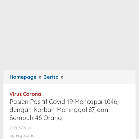
Homepage
»
Berita
»
Pasien
Positif
Covid-
Virus Corona
19
Pasien Positif Covid-19 Mencapai 1.046,
Mencapai
dengan Korban Meninggal 87, dan
1.046,
Sembuh 46 Orang
dengan
27/03/2020
by
Korban
Ery
by
Ery Satria
Meninggal