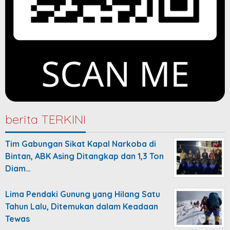
berita TERKINI
Tim Gabungan Sikat Kapal Narkoba di
Bintan, ABK Asing Ditangkap dan 1,3 Ton
Diam…
Lima Pendaki Gunung yang Hilang Satu
Tahun Lalu, Ditemukan dalam Keadaan
Tewas