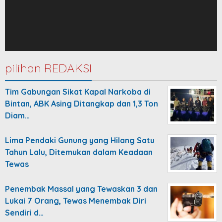
pilihan REDAKSI
Tim Gabungan Sikat Kapal Narkoba di
Bintan, ABK Asing Ditangkap dan 1,3 Ton
Diam…
Lima Pendaki Gunung yang Hilang Satu
Tahun Lalu, Ditemukan dalam Keadaan
Tewas
Penembak Massal yang Tewaskan 3 dan
Lukai 7 Orang, Tewas Menembak Diri
Sendiri d…