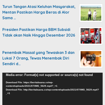
Turun Tangan Atasi Keluhan Masyarakat,
Mentan Pastikan Harga Beras di Alor
Sama …
Presiden Pastikan Harga BBM Subsidi
Tidak akan Naik Hingga Desember 2026
Penembak Massal yang Tewaskan 3 dan
Lukai 7 Orang, Tewas Menembak Diri
Sendiri d…
Video
Media error: Format(s) not supported or source(s) not found
Player
Download File: https://beritabuana.co/wp-
content/uploads/2021/07/IMG_5629.mp4?_=1
Download File: http://beritabuana.co/wp-content/uploads/2021/07/IMG_5629.mp4?
_=1