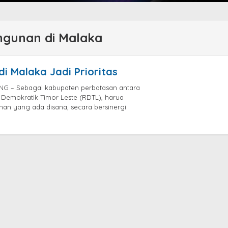
gunan di Malaka
 Malaka Jadi Prioritas
G – Sebagai kabupaten perbatasan antara
 Demokratik Timor Leste (RDTL), harua
an yang ada disana, secara bersinergi.
by
jatayu
elang