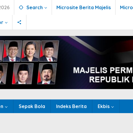
2026
Search
Microsite Berita Majelis
Micro
or
en
Sepak Bola
Indeks Berita
Ekbis