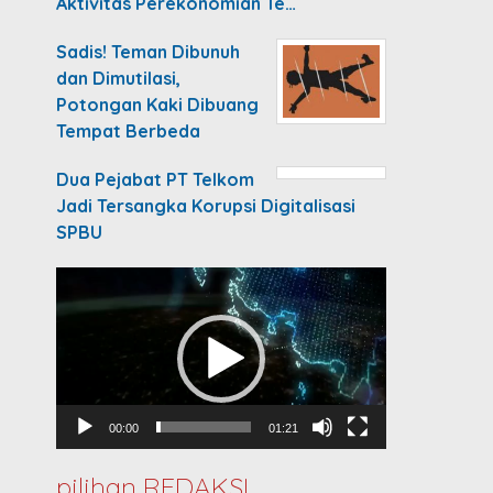
Aktivitas Perekonomian Te…
Sadis! Teman Dibunuh
dan Dimutilasi,
Potongan Kaki Dibuang
Tempat Berbeda
Dua Pejabat PT Telkom
Jadi Tersangka Korupsi Digitalisasi
SPBU
Video
Player
00:00
01:21
pilihan REDAKSI