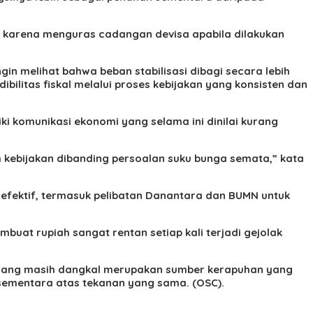
as karena menguras cadangan devisa apabila dilakukan
in melihat bahwa beban stabilisasi dibagi secara lebih
bilitas fiskal melalui proses kebijakan yang konsisten dan
ki komunikasi ekonomi yang selama ini dinilai kurang
ah kebijakan dibanding persoalan suku bunga semata,” kata
 efektif, termasuk pelibatan Danantara dan BUMN untuk
at rupiah sangat rentan setiap kali terjadi gejolak
n yang masih dangkal merupakan sumber kerapuhan yang
n sementara atas tekanan yang sama.
(OSC).