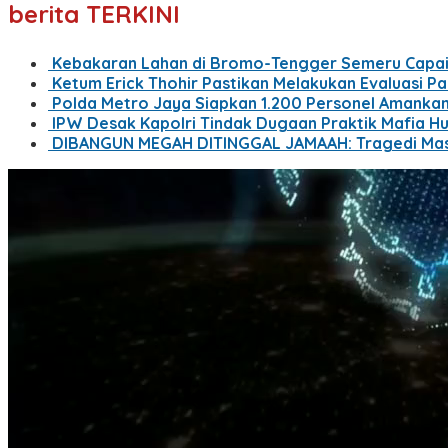
berita TERKINI
Kebakaran Lahan di Bromo-Tengger Semeru Capai 1
Ketum Erick Thohir Pastikan Melakukan Evaluasi Pa
Polda Metro Jaya Siapkan 1.200 Personel Amankan 
IPW Desak Kapolri Tindak Dugaan Praktik Mafia Hu
DIBANGUN MEGAH DITINGGAL JAMAAH: Tragedi Mas