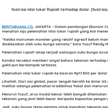
Ilustrasi nilai tukar Rupiah terhadap dolar. (Ilustra
BERITABUANA.CO
, JAKARTA
– Dalam pandangan Ekonom Cent
menahan laju pelemahan nilai tukar rupiah yang kini mene
“Ketika instrumen moneter yang relatif agresif belum m
diselesaikan oleh suku bunga semata,” kata Yusuf Rendy Ma
Pelemahan rupiah tetap terjadi walaupun suku bunga acuan (
Kondisi tersebut memberi sinyal bahwa tekanan terhadap r
yield pun berdampak terbatas.
Pelemahan nilai tukar rupiah ke kisaran Rp17.800 per dola
Lihatlah. Dari sisi global, pasar tengah beralih ke dolar A
melihat adanya pelemahan kredibilitas fiskal dan menurun
Menurut Yusuf, arus modal keluar lebih banyak ditentukan 
tekanan yang jauh lebih besar daripada kapasitas pengaru
Jadi, suku bunga tetap penting untuk menahan tekanan pa