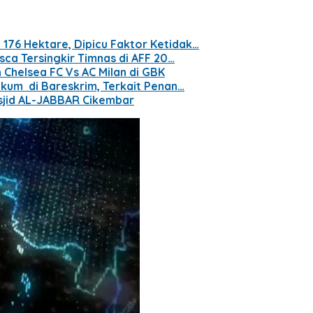
76 Hektare, Dipicu Faktor Ketidak…
sca Tersingkir Timnas di AFF 20…
Chelsea FC Vs AC Milan di GBK
kum di Bareskrim, Terkait Penan…
jid AL-JABBAR Cikembar