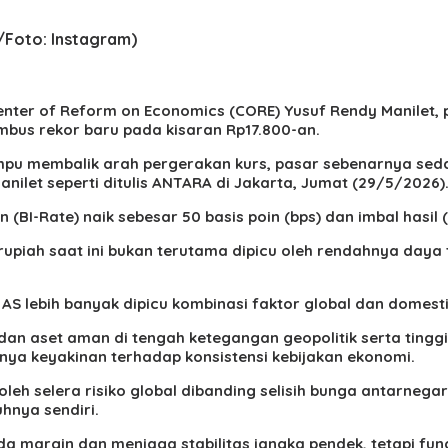
si/Foto: Instagram)
er of Reform on Economics (CORE) Yusuf Rendy Manilet, 
mbus rekor baru pada kisaran Rp17.800-an.
ampu membalik arah pergerakan kurs, pasar sebenarnya se
nilet seperti ditulis ANTARA di Jakarta, Jumat (29/5/2026)
BI-Rate) naik sebesar 50 basis poin (bps) dan imbal hasil (
upiah saat ini bukan terutama dipicu oleh rendahnya daya t
r AS lebih banyak dipicu kombinasi faktor global dan domes
S dan aset aman di tengah ketegangan geopolitik serta tinggi
nya keyakinan terhadap konsistensi kebijakan ekonomi.
oleh selera risiko global dibanding selisih bunga antarneg
hnya sendiri.
da margin dan menjaga stabilitas jangka pendek, tetapi fu