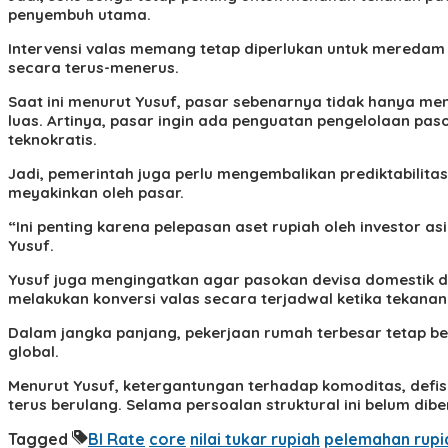
penyembuh utama.
Intervensi valas memang tetap diperlukan untuk meredam g
secara terus-menerus.
Saat ini menurut Yusuf, pasar sebenarnya tidak hanya men
luas. Artinya, pasar ingin ada penguatan pengelolaan paso
teknokratis.
Jadi, pemerintah juga perlu mengembalikan prediktabilita
meyakinkan oleh pasar.
“Ini penting karena pelepasan aset rupiah oleh investor a
Yusuf.
Yusuf juga mengingatkan agar pasokan devisa domestik dip
melakukan konversi valas secara terjadwal ketika tekana
Dalam jangka panjang, pekerjaan rumah terbesar tetap be
global.
Menurut Yusuf, ketergantungan terhadap komoditas, defi
terus berulang. Selama persoalan struktural ini belum d
Tagged
BI Rate
core
nilai tukar rupiah
pelemahan rupi