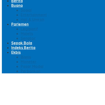
Berita
Buana
Sosial
Entertainment
Haji & Umroh
Parlemen
Legislatif
Majelis
Senator
Sepak Bola
Indeks Berita
Ekbis
Bisnis
Moneter
Pasar Modal
Perbankan