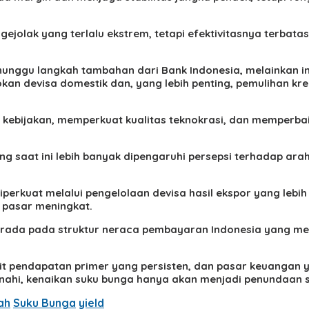
ejolak yang terlalu ekstrem, tetapi efektivitasnya terbat
unggu langkah tambahan dari Bank Indonesia, melainkan ing
kan devisa domestik dan, yang lebih penting, pemulihan kredi
s kebijakan, memperkuat kualitas teknokrasi, dan memperbai
sing saat ini lebih banyak dipengaruhi persepsi terhadap ar
erkuat melalui pengelolaan devisa hasil ekspor yang lebih
n pasar meningkat.
rada pada struktur neraca pembayaran Indonesia yang membu
sit pendapatan primer yang persisten, dan pasar keuanga
ibenahi, kenaikan suku bunga hanya akan menjadi penundaa
ah
Suku Bunga
yield